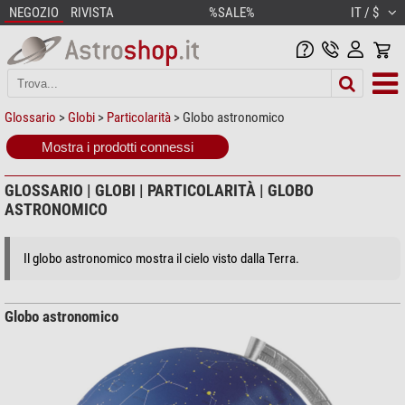
NEGOZIO
RIVISTA
%SALE%
IT / $
Glossario
>
Globi
>
Particolarità
> Globo astronomico
Mostra i prodotti connessi
GLOSSARIO | GLOBI | PARTICOLARITÀ | GLOBO
ASTRONOMICO
Il globo astronomico mostra il cielo visto dalla Terra.
Globo astronomico