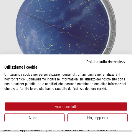
Politica sulla riservatezza
Utilizziamo i cookie
Utilizziamo i cookie per personalizzare i contenuti, gli annunci e per analizzare il
nostro traffico. Condividiamo inoltre le informazioni sull'utilizzo del nostro sito con i
nostri partner pubblicitari e analitici, che possono combinarle con altre informazioni
che avete fornito loro o che hanno raccolto dall'utilizzo dei loro servizi.
Accettare tutti
Il
globo astronomico
mostra il cielo visto dalla Terra, oltre che le stelle, i
pianeti e le costellazioni, in base all’area tematica. L’equatore terreste
Negare
No, aggiusta
corrisponde all’equatore celeste. Fanno parte dei globi astronomici anche
quelli che rappresentano i pianeti e le lune del nostro Sistema Solare.