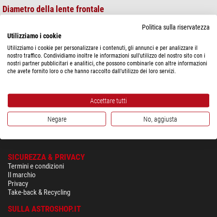
Diametro della lente frontale
Più è grande il diametro della lente frontale e maggiore sarà la quantità di
luce raccolta dall'ottica.
Politica sulla riservatezza
Utilizziamo i cookie
Ingrandimento
Utilizziamo i cookie per personalizzare i contenuti, gli annunci e per analizzare il
L'ingrandimento indica quanto più grande viene visto un oggetto rispetto
nostro traffico. Condividiamo inoltre le informazioni sull'utilizzo del nostro sito con i
all'osservazione a occhio nudo.
nostri partner pubblicitari e analitici, che possono combinarle con altre informazioni
che avete fornito loro o che hanno raccolto dall'utilizzo dei loro servizi.
Visualizzazione dei dati
Questa indicazione riporta il colore con cui i dati di misurazione vengono
visualizzati. Le informazioni tra parentesi riportano invece quali sono i dati
Accettare tutti
di misurazione visualizzabili.
Negare
No, aggiusta
SICUREZZA & PRIVACY
Termini e condizioni
Il marchio
Privacy
Take-back & Recycling
SULLA ASTROSHOP.IT