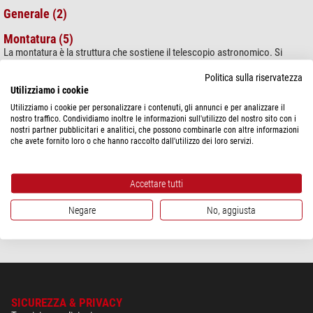
Generale (2)
Montatura (5)
La montatura è la struttura che sostiene il telescopio astronomico. Si
compone generalmente di una testa e di un treppiede
Politica sulla riservatezza
Ottica (19)
Utilizziamo i cookie
L’ottica è il tubo del telescopio, che contiene gli elementi necessari a
Utilizziamo i cookie per personalizzare i contenuti, gli annunci e per analizzare il
raccogliere e a concentrare la luce.
nostro traffico. Condividiamo inoltre le informazioni sull'utilizzo del nostro sito con i
nostri partner pubblicitari e analitici, che possono combinarle con altre informazioni
Riflettore (4)
che avete fornito loro o che hanno raccolto dall'utilizzo dei loro servizi.
In questa sezione trovi le caratteristiche peculiari dei riflettori.
Sistema di controllo GoTo (7)
Accettare tutti
Treppiede
Negare
No, aggiusta
Il treppiede è una parte della montatura. Permette un posizionamento
stabile e di solito è regolabile in altezza.
SICUREZZA & PRIVACY