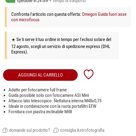
spedibile in
24 ore
+ Tempo di trasporto
Confronta l'articolo con questa offerta:
Omegon Guida fuori asse
con microfocus
☀️ Se ti serve il tuo ordine in tempo per l'eclissi solare del
12 agosto, scegli un servizio di spedizione express (DHL
Express).
AGGIUNGI AL CARRELLO
Adatto per fotocamere full frame
Guida possibile solo con fotocamere ASI Mini
Attacco lato telescopico: filettatura interna M48x0,75
Ideale in combinazione con la ruota portafiltri EFW
Fornitura con piastra inclinabile M48
domande sul prodotto?
consiglia Astrofotografia