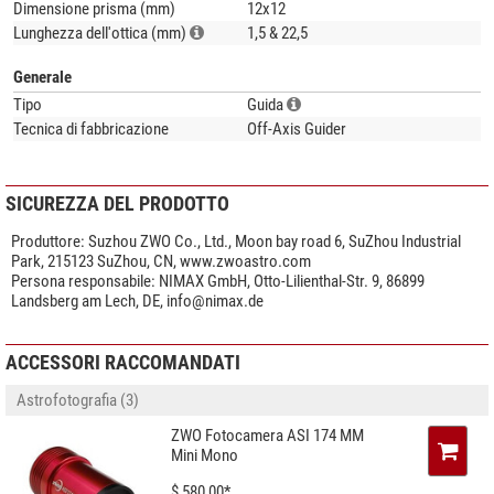
Dimensione prisma (mm)
12x12
Percorso ottico
con adattatore di inclinazione (5 mm), EFW opzionale (20
Lunghezza dell'ottica (mm)
1,5 & 22,5
mm) e fotocamera raffreddata opzionale (12,5 mm):
55 millimetri
Generale
Nota bene:
Tipo
Guida
Tecnica di fabbricazione
Off-Axis Guider
Per il tracciamento, l'OAG-L può essere utilizzato solo con fotocamere
ASI Mini come ASI174MM Mini, ASI290MM Mini e ASI120MM Mini.
Se l'OAG-L viene utilizzato senza ruota portafiltri, è necessario utilizzare
SICUREZZA DEL PRODOTTO
il sito
ZWO Adapter D70-M54F
per collegare la guida fuori asse alla
fotocamera e ottenere una messa a fuoco posteriore di 55 mm.
Produttore:
Suzhou ZWO Co., Ltd., Moon bay road 6, SuZhou Industrial
Se il suo telescopio ha una filettatura M48, può collegare l'OAG-L tramite
Park, 215123 SuZhou, CN, www.zwoastro.com
l'adattatore di inclinazione M48. Altrimenti, deve rimuoverlo e utilizzare
Persona responsabile:
NIMAX GmbH, Otto-Lilienthal-Str. 9, 86899
un altro adattatore di inclinazione sulla filettatura corrispondente del
Landsberg am Lech, DE,
info@nimax.de
telescopio.
Ambito di consegna:
ACCESSORI RACCOMANDATI
Guida fuori asse
Astrofotografia (3)
Adattatore per inclinazione M48 (già montato)
ZWO Fotocamera ASI 174 MM
Mini Mono
$ 580,00*