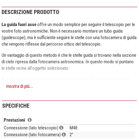
DESCRIZIONE PRODOTTO
La guida fuori asse
offre un modo semplice per seguire il telescopio per le
vostre foto astronomiche. Non è necessario montare un tubo guida
(guidescope), ma è sufficiente seguire le stelle con una fotocamera di guida
che vengono riflesse dal percorso ottico del telescopio.
Un vantaggio di questo metodo è che le stelle guida si trovano nella sezione
di cielo ripresa dalla fotocamera astronomica. In questo modo si puntano
le stelle vicine all'oggetto selezionato.
Questa guida fuori asse di grandi dimensioni viene fornita con prismi più
grandi. L'apertura libera più grande dell'OAG rispetto ad altri modelli offre un
mostra di più...
campo visivo più ampio durante la guida. È facile da usare e adatto agli
utenti interessati alla fotografia a lunga focale. Per sfruttare appieno i
SPECIFICHE
vantaggi di questo accessorio, ZWO raccomanda di abbinarlo a una
fotocamera full-frame.
Prestazioni
L'OAG-L viene fornito con un
adattatore inclinabile M48 (piastra
Connessione (lato telescopio)
M48
inclinabile)
. Questo viene utilizzato per allineare con precisione il piano
Connessione (lato fotocamera)
2"
focale con il sensore.