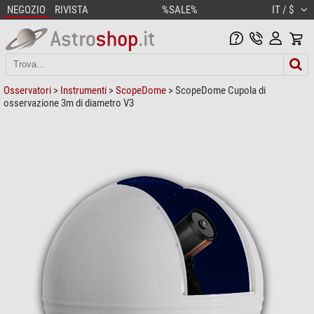
NEGOZIO
RIVISTA
%SALE%
IT / $
Osservatori
>
Instrumenti
>
ScopeDome
> ScopeDome Cupola di
osservazione 3m di diametro V3