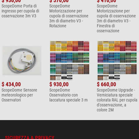
$ 930,00
$ 570,00
$ 416,00
ScopeDome Porta di
ScopeDome
ScopeDome
ingresso per cupola di
Motorizzazione per
Motorizzazione per
osservazione 3m V3
cupola di osservazione
cupola di osservazione
3m di diametro V3 -
3m di diametro V3 -
Rotazione
Finestra di
Tenete presente che la cupola, per via delle sue dimensioni, deve essere
osservazione
consegnata tramite uno spedizioniere che, per ovvi motivi, non può
scaricare da solo la merce. Per scaricare la cupola servono dalle alcuni
persone. In alternativa vi possiamo offrire un servizio di montaggio
completo chiavi in mano che comprende anche lo scarico.
$ 434,00
$ 930,00
$ 660,00
ScopeDome Sensore
ScopeDome
ScopeDome Upgrade -
meteorologico per
Osservatorio con
Verniciatura speciale
Osservatori
laccatura speciale 3 m
colorata RAL per cupola
d'osservazione, a
colore 2M
SICUREZZA & PRIVACY