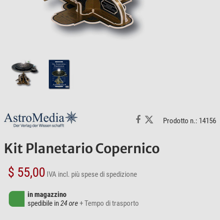
Prodotto n.: 14156
Kit Planetario Copernico
$ 55,00
IVA incl.
più spese di spedizione
in magazzino
spedibile in
24 ore
+ Tempo di trasporto