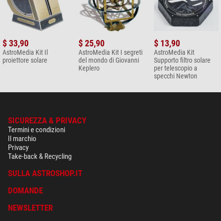
$ 33,90
$ 25,90
$ 13,90
AstroMedia Kit Il
AstroMedia Kit I segreti
AstroMedia Kit
proiettore solare
del mondo di Giovanni
Supporto filtro solare
Keplero
per telescopio a
specchi Newton
SICUREZZA & PRIVACY
Termini e condizioni
Il marchio
Privacy
Take-back & Recycling
SULLA ASTROSHOP.IT
DOMANDE
NEWSLETTER