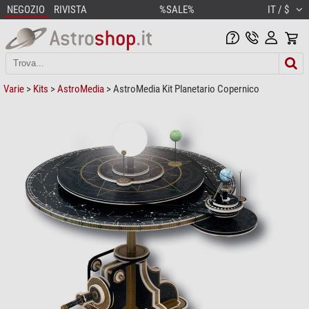
NEGOZIO
RIVISTA
%SALE%
IT / $
Varie
>
Kits
>
AstroMedia
> AstroMedia Kit Planetario Copernico