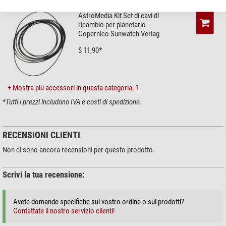
AstroMedia Kit Set di cavi di
ricambio per planetario
Copernico Sunwatch Verlag
$ 11,90*
+ Mostra più accessori in questa categoria: 1
*
Tutti i prezzi includono IVA e costi di spedizione.
Istruzioni dettagliate stampate in tedesco. Disponibili anche in inglese come
RECENSIONI CLIENTI
PDF su richiesta.
Non ci sono ancora recensioni per questo prodotto.
Scrivi la tua recensione:
Avete domande specifiche sul vostro ordine o sui prodotti?
Contattate il nostro servizio clienti!