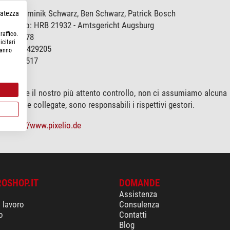
gozio: Dominik Schwarz, Ben Schwarz, Patrick Bosch
rvatezza
ommercio: HRB 21932 - Amtsgericht Augsburg
raffico.
E250000378
icitari
r.: DE 95429205
hanno
DE 94266517
9205
ostante il nostro più attento controllo, non ci assumiamo alcuna re
le pagine collegate, sono responsabili i rispettivi gestori.
:
https://www.pixelio.de
ROSHOP.IT
DOMANDE
Assistenza
i lavoro
Consulenza
o
Contatti
Blog