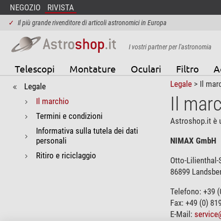
NEGOZIO
RIVISTA
✓
Il più grande rivenditore di articoli astronomici in Europa
I vostri partner per l'astronomia
Telescopi
Montature
Oculari
Filtro
A
Legale
> Il mar
Legale
Il mar
Il marchio
Termini e condizioni
Astroshop.it è 
Informativa sulla tutela dei dati
personali
NIMAX GmbH
Ritiro e riciclaggio
Otto-Lilienthal-S
86899 Landsbe
Telefono: +39 (
Fax: +49 (0) 81
E-Mail:
service