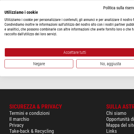
Titolari del ne
Politica sulla rise
Utilizziamo i cookie
Registro del c
Utilizziamo i cookie per personalizzare i contenuti, gli annunci e per analizzare il nostro t
Partita IVA: D
Condividiamo inoltre le informazioni sull'utilizzo del nostro sito con i nostri partner pubbl
ElektroG Reg.N
e analitici, che possono combinarle con altre informazioni che avete fornito loro o che 
raccolto dall'utilizzo dei loro servizi.
Batt-Reg.-Nr.: 
WEEE Nr.: 9542
Accettare tutti
Disclaimer:
Non
il contenuto del
Negare
No, aggiusta
Fonte immagini
SICUREZZA & PRIVACY
SULLA AST
Termini e condizioni
Chi siamo
Il marchio
Opportunità d
Privacy
Mappa del sit
Take-back & Recycling
Links