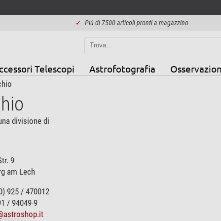
✓
Più di 7500 articoli pronti a magazzino
ccessori Telescopi
Astrofotografia
Osservazion
chio
chio
una divisione di
tr. 9
rg am Lech
0) 925 / 470012
91 / 94049-9
@astroshop.it