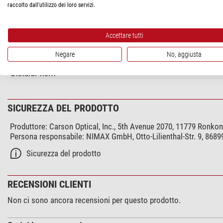
raccolto dall'utilizzo dei loro servizi.
Campi di aplicatione
Lenti d`Ingrandimento
Accettare tutti
Campi di utilizzo
Negare
No, aggiusta
Tecnico
Disturbi visivi
SICUREZZA DEL PRODOTTO
Produttore:
Carson Optical, Inc., 5th Avenue 2070, 11779 Ron
Persona responsabile:
NIMAX GmbH, Otto-Lilienthal-Str. 9, 868
Sicurezza del prodotto
RECENSIONI CLIENTI
Non ci sono ancora recensioni per questo prodotto.