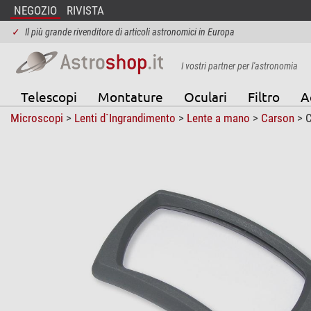
NEGOZIO
RIVISTA
✓
Il più grande rivenditore di articoli astronomici in Europa
I vostri partner per l'astronomia
Telescopi
Montature
Oculari
Filtro
A
Microscopi
>
Lenti d`Ingrandimento
>
Lente a mano
>
Carson
> C