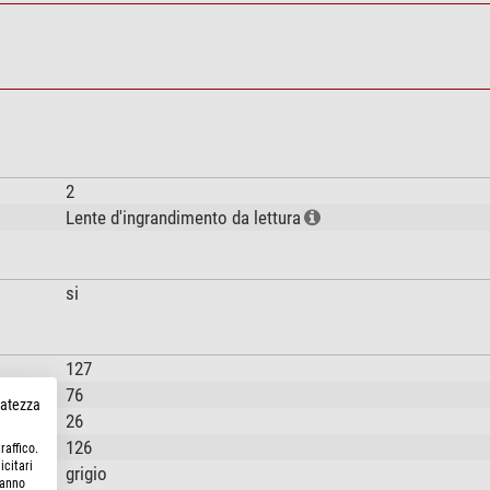
2
Lente d'ingrandimento da lettura
si
127
76
rvatezza
26
126
raffico.
icitari
grigio
hanno