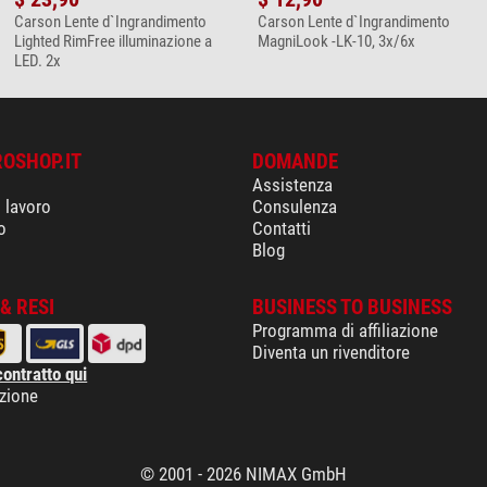
Carson Lente d`Ingrandimento
Carson Lente d`Ingrandimento
Lighted RimFree illuminazione a
MagniLook -LK-10, 3x/6x
LED. 2x
ROSHOP.IT
DOMANDE
Assistenza
i lavoro
Consulenza
o
Contatti
Blog
& RESI
BUSINESS TO BUSINESS
Programma di affiliazione
Diventa un rivenditore
contratto qui
izione
© 2001 - 2026 NIMAX GmbH