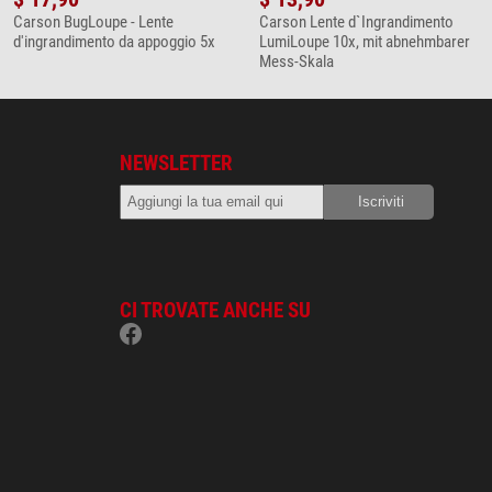
Carson BugLoupe - Lente
Carson Lente d`Ingrandimento
d'ingrandimento da appoggio 5x
LumiLoupe 10x, mit abnehmbarer
Mess-Skala
NEWSLETTER
CI TROVATE ANCHE SU