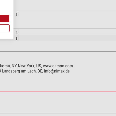
si
si
si
konkoma, NY New York, US, www.carson.com
99 Landsberg am Lech, DE,
info@nimax.de