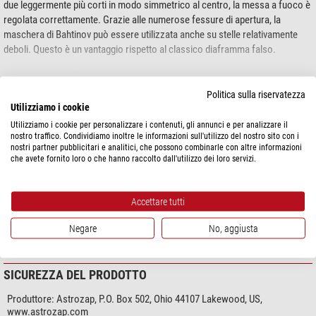
due leggermente più corti in modo simmetrico al centro, la messa a fuoco è
regolata correttamente. Grazie alle numerose fessure di apertura, la
maschera di Bahtinov può essere utilizzata anche su stelle relativamente
deboli. Questo è un vantaggio rispetto al classico diaframma falso.
Una maschera di Bahtinov dovrebbe essere calcolata separatamente per
mostra di più...
ogni rapporto focale. Tuttavia, l'esperienza dimostra che una maschera può
Politica sulla riservatezza
essere utilizzata molto bene per un'intera gamma di aperture.
Utilizziamo i cookie
Utilizziamo i cookie per personalizzare i contenuti, gli annunci e per analizzare il
SPECIFICHE
nostro traffico. Condividiamo inoltre le informazioni sull'utilizzo del nostro sito con i
nostri partner pubblicitari e analitici, che possono combinarle con altre informazioni
che avete fornito loro o che hanno raccolto dall'utilizzo dei loro servizi.
Generale
Materiale
Alluminio
Diametro (mm)
139 - 216
Accettare tutti
Colore
nero
Serie
Full Aperture Focusing Screens
Negare
No, aggiusta
SICUREZZA DEL PRODOTTO
Produttore:
Astrozap, P.O. Box 502, Ohio 44107 Lakewood, US,
www.astrozap.com