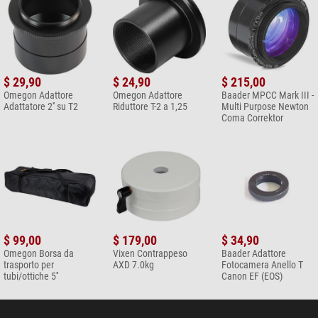
$ 29,90
$ 24,90
$ 215,00
Omegon Adattore
Omegon Adattore
Baader MPCC Mark III -
Adattatore 2'' su T2
Riduttore T-2 a 1,25
Multi Purpose Newton
Coma Correktor
$ 99,00
$ 179,00
$ 34,90
Omegon Borsa da
Vixen Contrappeso
Baader Adattore
trasporto per
AXD 7.0kg
Fotocamera Anello T
tubi/ottiche 5''
Canon EF (EOS)