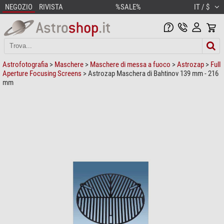
NEGOZIO
RIVISTA
%SALE%
IT / $
Astrofotografia
>
Maschere
>
Maschere di messa a fuoco
>
Astrozap
>
Full
Aperture Focusing Screens
> Astrozap Maschera di Bahtinov 139 mm - 216
mm