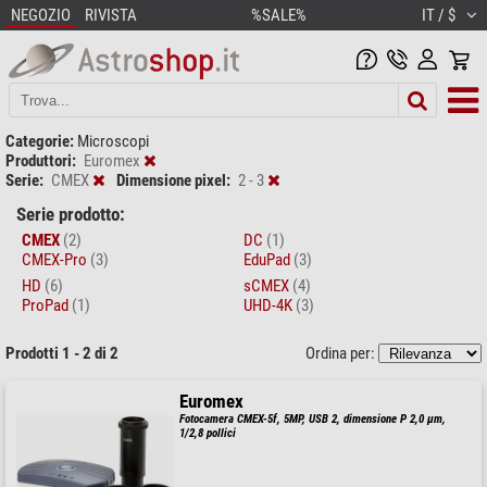
NEGOZIO
RIVISTA
%SALE%
IT / $
Categorie:
Microscopi
Produttori:
Euromex
Serie:
CMEX
Dimensione pixel:
2 - 3
Serie prodotto:
CMEX
(2)
DC
(1)
CMEX-Pro
(3)
EduPad
(3)
HD
(6)
sCMEX
(4)
ProPad
(1)
UHD-4K
(3)
Prodotti 1 - 2 di 2
Ordina per:
Euromex
Fotocamera CMEX-5f, 5MP, USB 2, dimensione P 2,0 µm,
1/2,8 pollici