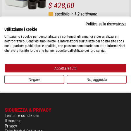
$ 428,00
spedibile in
1-2 settimane
Politica sulla riservatezza
Utilizziamo i cookie
Euromex
Fotocamera CMEX-2f, 2.0 MP, USB2, dimensione P 2.8 µm,
Utilizziamo i cookie per personalizzare i contenuti, gli annunci e per analizzare il
1/2.9"
nostro traffico. Condividiamo inoltre le informazioni sull'utilizzo del nostro sito con i
nostri partner pubblicitari e analitici, che possono combinarle con altre informazioni
che avete fornito loro o che hanno raccolto dall'utilizzo dei loro servizi.
$ 289,00
Accettare tutti
spedibile in
1-2 settimane
Negare
No, aggiusta
SICUREZZA & PRIVACY
Termini e condizioni
Il marchio
Privacy