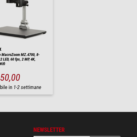
x
o MacroZoom MZ.4700, 8-
2 LED, 60 fps, 2 MP, 4K,
ifi
250,00
bile in
1-2 settimane
NEWSLETTER