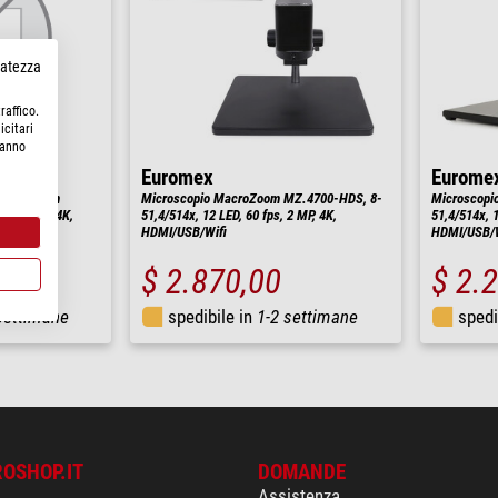
rvatezza
raffico.
icitari
hanno
Euromex
Eurome
 MacroZoom
Microscopio MacroZoom MZ.4700-HDS, 8-
Microscopi
ps, 2 MP, 4K,
51,4/514x, 12 LED, 60 fps, 2 MP, 4K,
51,4/514x, 1
HDMI/USB/Wifi
HDMI/USB/W
$ 2.870,00
$ 2.
settimane
spedibile in
1-2 settimane
spedi
ROSHOP.IT
DOMANDE
Assistenza