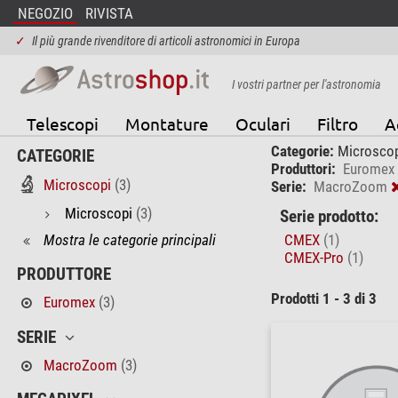
NEGOZIO
RIVISTA
✓
Il più grande rivenditore di articoli astronomici in Europa
I vostri partner per l'astronomia
Telescopi
Montature
Oculari
Filtro
A
Categorie:
Microscop
CATEGORIE
Produttori:
Euromex
Microscopi
(3)
Serie:
MacroZoom
Microscopi
(3)
Serie prodotto:
Mostra le categorie principali
CMEX
(1)
CMEX-Pro
(1)
PRODUTTORE
Prodotti 1 - 3 di 3
Euromex
(3)
SERIE
MacroZoom
(3)