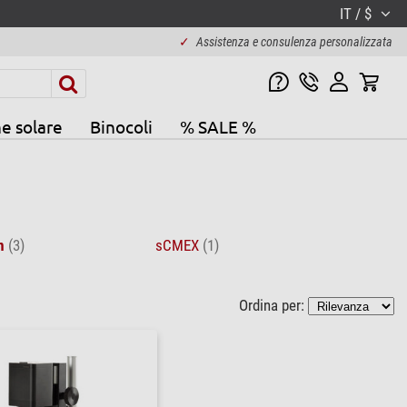
IT / $
✓
Assistenza e consulenza personalizzata
e solare
Binocoli
% SALE %
m
(3)
sCMEX
(1)
Ordina per: