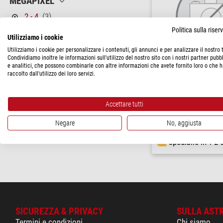
MEGAPIXEL
2 - 4
(3)
Politica sulla rise
PREZZO
Utilizziamo i cookie
Utilizziamo i cookie per personalizzare i contenuti, gli annunci e per analizzare il nostro t
1.150 - 2.310 $
(2)
Condividiamo inoltre le informazioni sull'utilizzo del nostro sito con i nostri partner pubbl
> 2.310 $
(1)
e analitici, che possono combinarle con altre informazioni che avete fornito loro o che 
raccolto dall'utilizzo dei loro servizi.
Euromex
STATO DI CONSEGNA
Microscopio Fotocamera
MZ.4705, 8-51,4/514x, 60 f
a breve termine
(3)
Accettare tutti
HDMI/USB/Wifi
$ 1.970,00
Negare
No, aggiusta
spedibile in
1-2 
SICUREZZA & PRIVACY
SULLA AST
Termini e condizioni
Chi siamo