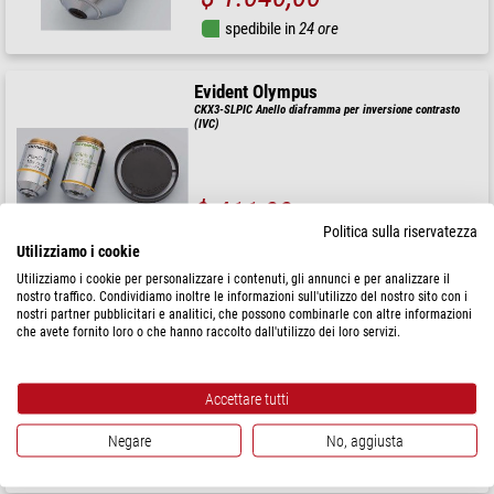
spedibile in
24 ore
Evident Olympus
CKX3-SLPIC Anello diaframma per inversione contrasto
(IVC)
$ 411,00
Politica sulla riservatezza
spedibile in
24 ore
Utilizziamo i cookie
Utilizziamo i cookie per personalizzare i contenuti, gli annunci e per analizzare il
nostro traffico. Condividiamo inoltre le informazioni sull'utilizzo del nostro sito con i
Evident Olympus
nostri partner pubblicitari e analitici, che possono combinarle con altre informazioni
Coperchio antipolvere BO61 per SZ61TR/SZX7
che avete fornito loro o che hanno raccolto dall'utilizzo dei loro servizi.
Accettare tutti
$ 67,00
Negare
No, aggiusta
spedibile in
24 ore