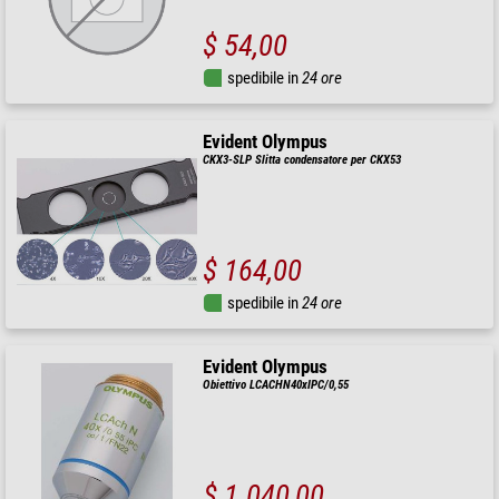
$ 54,00
spedibile in
24 ore
Evident Olympus
CKX3-SLP Slitta condensatore per CKX53
$ 164,00
spedibile in
24 ore
Evident Olympus
Obiettivo LCACHN40xIPC/0,55
$ 1.040,00