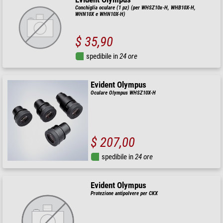
Conchiglia oculare (1 pz) (per WHSZ10x-H, WHB10X-H,
WHN10X e WHN10X-H)
$ 35,90
spedibile in
24 ore
Evident Olympus
Oculare Olympus WHSZ10X-H
$ 207,00
spedibile in
24 ore
Evident Olympus
Protezione antipolvere per CKX