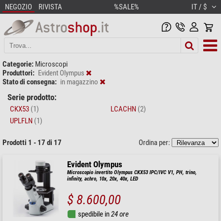
NEGOZIO
RIVISTA
%SALE%
IT / $
Categorie:
Microscopi
Produttori:
Evident Olympus
Stato di consegna:
in magazzino
Serie prodotto:
CKX53
(1)
LCACHN
(2)
UPLFLN
(1)
Prodotti 1 - 17 di 17
Ordina per:
Evident Olympus
Microscopio invertito Olympus CKX53 IPC/IVC V1, PH, trino,
infinity, achro, 10x, 20x, 40x, LED
$ 8.600,00
spedibile in
24 ore