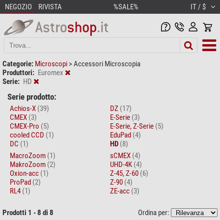
NEGOZIO
RIVISTA
%SALE%
IT / $
Categorie:
Microscopi
>
Accessori Microscopia
Produttori:
Euromex
Serie:
HD
Serie prodotto:
Achios-X
(39)
DZ
(17)
CMEX
(3)
E-Serie
(3)
CMEX-Pro
(5)
E-Serie, Z-Serie
(5)
cooled CCD
(1)
EduPad
(4)
DC
(1)
HD
(8)
MacroZoom
(1)
sCMEX
(4)
MakroZoom
(2)
UHD-4K
(4)
Oxion-acc
(1)
Z-45, Z-60
(6)
ProPad
(2)
Z-90
(4)
RL4
(1)
ZE-acc
(3)
Prodotti 1 - 8 di 8
Ordina per: