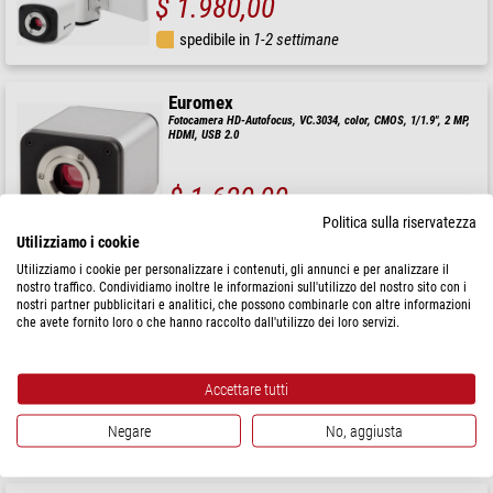
$ 1.980,00
spedibile in
1-2 settimane
Euromex
Fotocamera HD-Autofocus, VC.3034, color, CMOS, 1/1.9", 2 MP,
HDMI, USB 2.0
$ 1.620,00
Politica sulla riservatezza
spedibile in
1-2 settimane
Utilizziamo i cookie
Utilizziamo i cookie per personalizzare i contenuti, gli annunci e per analizzare il
nostro traffico. Condividiamo inoltre le informazioni sull'utilizzo del nostro sito con i
Euromex
nostri partner pubblicitari e analitici, che possono combinarle con altre informazioni
Fotocamera HD Ultra, VC.3036, color, CMOS, 1/2.8", 6 MP,
che avete fornito loro o che hanno raccolto dall'utilizzo dei loro servizi.
HDMI
Accettare tutti
$ 1.580,00
Negare
No, aggiusta
spedibile in
1-2 settimane