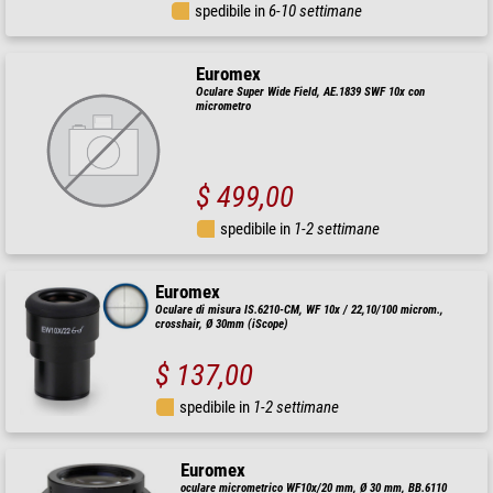
spedibile in
6-10 settimane
Euromex
Oculare Super Wide Field, AE.1839 SWF 10x con
micrometro
$ 499,00
spedibile in
1-2 settimane
Euromex
Oculare di misura IS.6210-CM, WF 10x / 22,10/100 microm.,
crosshair, Ø 30mm (iScope)
$ 137,00
spedibile in
1-2 settimane
Euromex
oculare micrometrico WF10x/20 mm, Ø 30 mm, BB.6110