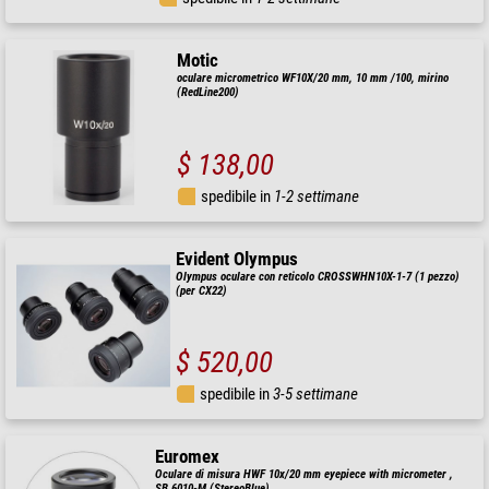
Motic
oculare micrometrico WF10X/20 mm, 10 mm /100, mirino
(RedLine200)
$ 138,00
spedibile in
1-2 settimane
Evident Olympus
Olympus oculare con reticolo CROSSWHN10X-1-7 (1 pezzo)
(per CX22)
$ 520,00
spedibile in
3-5 settimane
Euromex
Oculare di misura HWF 10x/20 mm eyepiece with micrometer ,
SB.6010-M (StereoBlue)