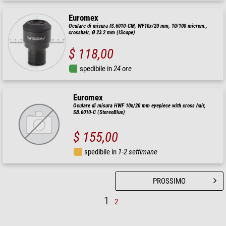
Euromex
Oculare di misura IS.6010-CM, WF10x/20 mm, 10/100 microm.,
crosshair, Ø 23.2 mm (iScope)
$ 118,00
spedibile in
24 ore
Euromex
Oculare di misura HWF 10x/20 mm eyepiece with cross hair,
SB.6010-C (StereoBlue)
$ 155,00
spedibile in
1-2 settimane
PROSSIMO
1
2