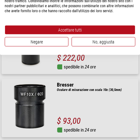
nostro traffico. Condividiamo inoltre le informazioni sull'utilizzo del nostro sito con i
spedibile in
6-10 settimane
nostri partner pubblicitari e analitici, che possono combinarle con altre informazioni
che avete fornito loro o che hanno raccolto dall'utilizzo dei loro servizi.
Euromex
Oculare DZ.3012, EWF 10x/22 con reticolo a croce
Accettare tutti
Negare
No, aggiusta
$ 222,00
spedibile in
24 ore
Bresser
Oculare di misurazione con scala 10x (30,5mm)
$ 93,00
spedibile in
24 ore