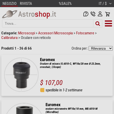
NEGOZIO
RIVISTA
%SALE%
IT / $
Categorie:
Microscopi
>
Accessori Microscopia
>
Fotocamere
>
Calibratura
>
Oculare con reticolo
Prodotti 1 - 36 di 66
Ordina per:
Euromex
Oculare di misura IS.6010-C, WF10x/20 mm Ø 23.2mm,
crosshair, (iScope)
$ 107,00
spedibile in
1-2 settimane
Euromex
oculare micrometro WF10x/18 mm, MB.6010-M
(MicroBlue)