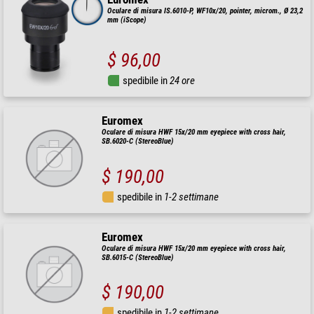
Oculare di misura IS.6010-P, WF10x/20, pointer, microm., Ø 23,2
mm (iScope)
$ 96,00
spedibile in
24 ore
Euromex
Oculare di misura HWF 15x/20 mm eyepiece with cross hair,
SB.6020-C (StereoBlue)
$ 190,00
spedibile in
1-2 settimane
Euromex
Oculare di misura HWF 15x/20 mm eyepiece with cross hair,
SB.6015-C (StereoBlue)
$ 190,00
spedibile in
1-2 settimane