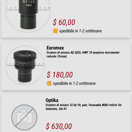
$ 60,00
spedibile in
1-2 settimane
Euromex
Oculare di misura AE.3223, HWF 10 eyepiece micrometer
reticule (Oxion)
$ 180,00
spedibile in
1-2 settimane
Optika
Oculare di misura 12.5x/18, pair, focusable,W&B reticle for
Asbestos, AA-01
$ 630,00