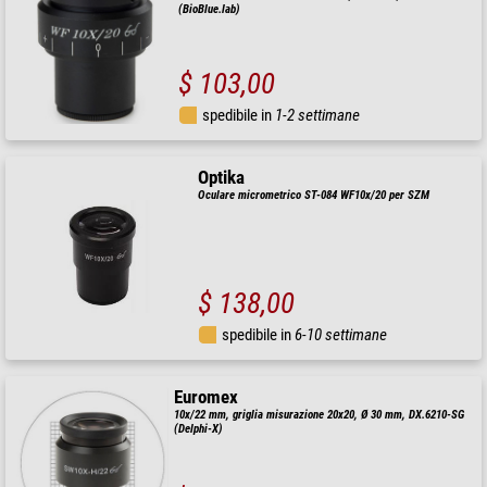
(BioBlue.lab)
$ 103,00
spedibile in
1-2 settimane
Optika
Oculare micrometrico ST-084 WF10x/20 per SZM
$ 138,00
spedibile in
6-10 settimane
Euromex
10x/22 mm, griglia misurazione 20x20, Ø 30 mm, DX.6210-SG
(Delphi-X)