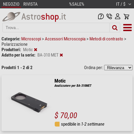
NEGOZIO
RIVISTA
%SALE%
IT / $
Categorie:
Microscopi
>
Accessori Microscopia
>
Metodi di contrasto
>
Polarizzazione
Produttori:
Motic
Adatto per la serie:
BA-310 MET
Prodotti 1 - 2 di 2
Ordina per:
Motic
Analizzatore per BA-310MET
$ 70,00
spedibile in
1-2 settimane