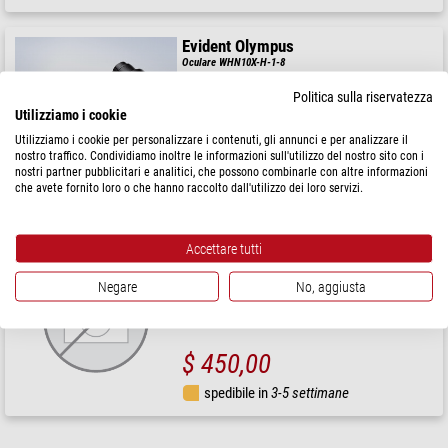
Evident Olympus
Oculare WHN10X-H-1-8
Politica sulla riservatezza
Utilizziamo i cookie
Utilizziamo i cookie per personalizzare i contenuti, gli annunci e per analizzare il
$ 560,00
nostro traffico. Condividiamo inoltre le informazioni sull'utilizzo del nostro sito con i
nostri partner pubblicitari e analitici, che possono combinarle con altre informazioni
che avete fornito loro o che hanno raccolto dall'utilizzo dei loro servizi.
spedibile in
3-5 settimane
Evident Olympus
Accettare tutti
Oculare WHN10X-1-8
Negare
No, aggiusta
$ 450,00
spedibile in
3-5 settimane