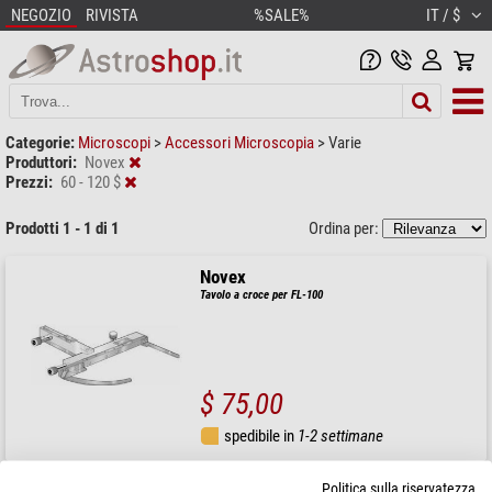
NEGOZIO
RIVISTA
%SALE%
IT / $
Categorie:
Microscopi
>
Accessori Microscopia
>
Varie
Produttori:
Novex
Prezzi:
60 - 120 $
Prodotti 1 - 1 di 1
Ordina per:
Novex
Tavolo a croce per FL-100
$ 75,00
spedibile in
1-2 settimane
Politica sulla riservatezza