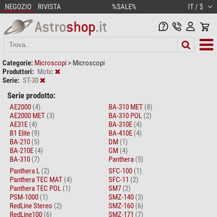
NEGOZIO
RIVISTA
%SALE%
IT / $
Categorie:
Microscopi
>
Microscopi
Produttori:
Motic
Serie:
ST-30
Serie prodotto:
AE2000
(4)
BA-310 MET
(8)
AE2000 MET
(3)
BA-310 POL
(2)
AE31E
(4)
BA-310E
(4)
B1 Elite
(9)
BA-410E
(4)
BA-210
(5)
DM
(1)
BA-210E
(4)
GM
(4)
BA-310
(7)
Panthera
(5)
Panthera L
(2)
SFC-100
(1)
Panthera TEC MAT
(4)
SFC-11
(2)
Panthera TEC POL
(1)
SM7
(2)
PSM-1000
(1)
SMZ-140
(3)
RedLine Stereo
(2)
SMZ-160
(6)
RedLine100
(6)
SMZ-171
(7)