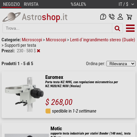
NEGOZIO
RIVISTA
%SALE%
IT / $
Categorie:
Microscopi
>
Microscopi
>
Lenti d`ingrandimento stereo (Duale)
>
Supporti per testa
Prezzi:
230 - 580 $
Prodotti 1 - 5 di 5
Ordina per:
Euromex
Porta testa NZ.9095, con regolazione micrometrica per
NZ.9020/NZ.9030 (Nexius)
$ 268,00
spedibile in
1-2 settimane
Motic
supporto testa industriale per stativi Bonder (148 mm), testa