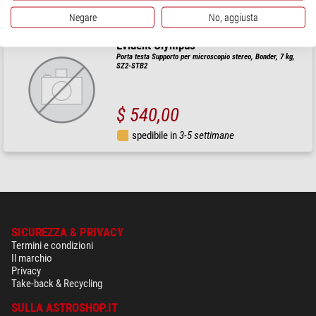
spedibile in
1-2 settimane
Negare
No, aggiusta
Evident Olympus
Porta testa Supporto per microscopio stereo, Bonder, 7 kg,
SZ2-STB2
$ 540,00
spedibile in
3-5 settimane
SICUREZZA & PRIVACY
Termini e condizioni
Il marchio
Privacy
Take-back & Recycling
SULLA ASTROSHOP.IT