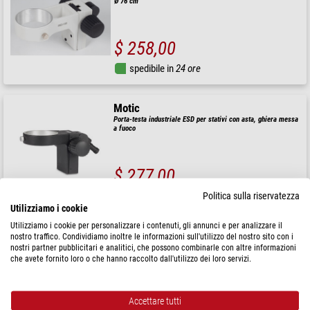
Ø 76 cm
$ 258,00
spedibile in
24 ore
Motic
Porta-testa industriale ESD per stativi con asta, ghiera messa
a fuoco
$ 277,00
Politica sulla riservatezza
spedibile in
1-2 settimane
Utilizziamo i cookie
Utilizziamo i cookie per personalizzare i contenuti, gli annunci e per analizzare il
Motic
nostro traffico. Condividiamo inoltre le informazioni sull'utilizzo del nostro sito con i
nostri partner pubblicitari e analitici, che possono combinarle con altre informazioni
Porta-testa per colonna Ø 15,8 mm e testa Ø 76 mm, dispositivo
messa a fuoco
che avete fornito loro o che hanno raccolto dall'utilizzo dei loro servizi.
$ 263,00
Accettare tutti