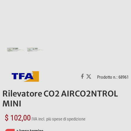
Prodotto n.: 68961
Rilevatore CO2 AIRCO2NTROL
MINI
$ 102,00
IVA incl.
più spese di spedizione