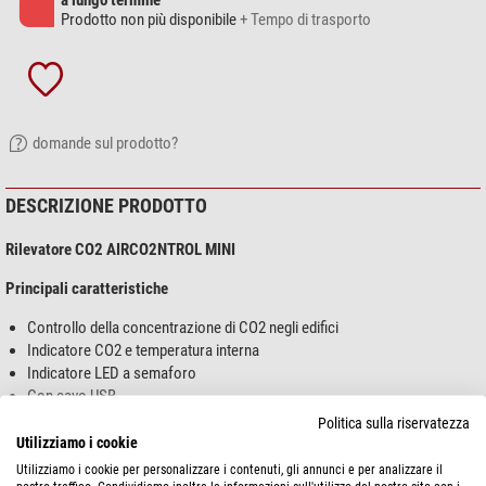
a lungo termine
Prodotto non più disponibile
+ Tempo di trasporto
domande sul prodotto?
DESCRIZIONE PRODOTTO
Rilevatore CO2 AIRCO2NTROL MINI
Principali caratteristiche
Controllo della concentrazione di CO2 negli edifici
Indicatore CO2 e temperatura interna
Indicatore LED a semaforo
Con cavo USB
Politica sulla riservatezza
Descrizione prodotto
Utilizziamo i cookie
mostra di più...
Utilizziamo i cookie per personalizzare i contenuti, gli annunci e per analizzare il
Chi respira aria buona è più sano, felice e attivo. Mal di testa, capogiri e