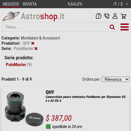
NEGOZIO
RIVISTA
%SALE%
IT / $
Categorie:
Montature & Accessori
Produttori:
QHY
Serie:
PoleMaster
Serie prodotto:
PoleMaster
(9)
Prodotti 1 - 9 di 9
Ordina per:
QHY
Cannocchiale polare elettronico PoleMaster per Skywatcher EQ-
6 e AZ-EQ-6
$ 387,00
spedibile in
24 ore