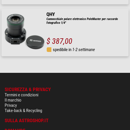
QHY
Cannocchiale polare elettronico PoleMaster per raccordo
fotografico 1/4"
$ 387,00
spedibile in
1-2 settimane
SICUREZZA & PRIVACY
Termini e condizioni
Il marchio
Privacy
Take-back & Recycling
SULLA ASTROSHOP.IT