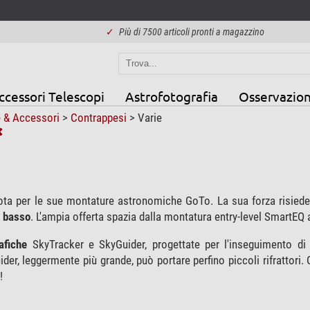
✓
Più di 7500 articoli pronti a magazzino
ccessori Telescopi
Astrofotografia
Osservazion
 & Accessori
>
Contrappesi
>
Varie
ta per le sue montature astronomiche GoTo. La sua forza risiede n
e basso
. L'ampia offerta spazia dalla montatura entry-level SmartEQ 
afiche
SkyTracker e SkyGuider, progettate per l'inseguimento di 
der, leggermente più grande, può portare perfino piccoli rifrattori. 
!