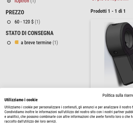
iOptron
(1)
Prodotti 1 - 1 di 1
PREZZO
60 - 120 $
(1)
STATO DI CONSEGNA
a breve termine
(1)
iOptron
Politica sulla rise
Contrappeso CEM26 Colle
Utilizziamo i cookie
bassa latitudine
Utilizziamo i cookie per personalizzare i contenuti, gli annunci e per analizzare il nostro t
$ 103,00
Condividiamo inoltre le informazioni sull'utilizzo del nostro sito con i nostri partner pubbl
e analitici, che possono combinarle con altre informazioni che avete fornito loro o che 
raccolto dall'utilizzo dei loro servizi.
spedibile in
3-5 