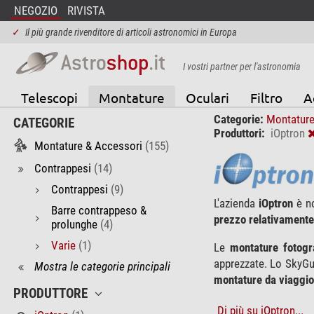
NEGOZIO
RIVISTA
✓
Il più grande rivenditore di articoli astronomici in Europa
I vostri partner per l'astronomia
Telescopi
Montature
Oculari
Filtro
A
Categorie:
Montature
CATEGORIE
Produttori:
iOptron
Montature & Accessori
(155)
Contrappesi
(14)
Contrappesi
(9)
L'azienda
iOptron
è no
Barre contrappeso &
prezzo relativament
prolunghe
(4)
Varie
(1)
Le
montature fotogr
apprezzate. Lo SkyGui
Mostra le categorie principali
montature da viaggio
PRODUTTORE
Di più su iOptron...