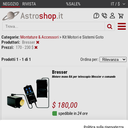
NEGOZIO
RIVISTA
%SALE%
IT / $
Categorie:
Montature & Accessori
>
Kit Motori e Sistemi Goto
Produttori:
Bresser
Prezzi:
170 - 230 $
Prodotti 1 - 1 di 1
Ordina per:
Bresser
Motore mono RA per telescopio Messier e comando
$ 180,00
spedibile in
24 ore
Politica sulla riservatezza