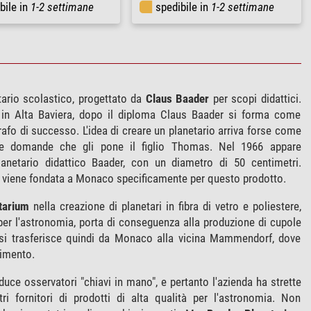
bile in
1-2 settimane
spedibile in
1-2 settimane
tario scolastico, progettato da
Claus Baader
per scopi didattici.
 in Alta Baviera, dopo il diploma Claus Baader si forma come
rafo di successo. L'idea di creare un planetario arriva forse come
e domande che gli pone il figlio Thomas. Nel 1966 appare
lanetario didattico Baader, con un diametro di 50 centimetri.
viene fondata a Monaco specificamente per questo prodotto.
tarium
nella creazione di planetari in fibra di vetro e poliestere,
er l'astronomia, porta di conseguenza alla produzione di cupole
a si trasferisce quindi da Monaco alla vicina Mammendorf, dove
limento.
uce osservatori "chiavi in mano", e pertanto l'azienda ha strette
ri fornitori di prodotti di alta qualità per l'astronomia. Non