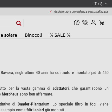
IT / $
✓
Assistenza e consulenza personalizzata
e solare
Binocoli
% SALE %
aviera, negli ultimi 40 anni ha costruito e montato più di 450
tutto per la vasta gamma di
adattatori
, che garantiscono un
e
Morpheus
sono ben affermate.
tintivo di
Baader-Plantarium
. Lo speciale filtro in fogli viene
per esempio come
filtri solari
già montati.