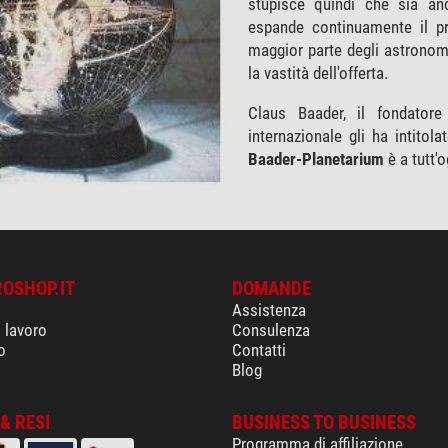
stupisce quindi che sia an
espande continuamente il pro
maggior parte degli astronom
la vastità dell'offerta.
Claus Baader, il fondatore
internazionale gli ha intito
Baader-Planetarium
è a tutt'
ROSHOP.IT
DOMANDE
Assistenza
i lavoro
Consulenza
o
Contatti
Blog
& RESI
BUSINESS TO BUSINESS
Programma di affiliazione