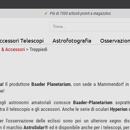
✓
Più di 7500 articoli pronti a magazzino
ccessori Telescopi
Astrofotografia
Osservazion
 & Accessori
>
Treppiedi
a!
Il produttore
Baader Planetarium
, con sede a Mammendorf in B
ne!
egli astronomi amatoriali conosce
Baader-Planetarium
soprat
ra il telescopio e gli accessori. Anche le serie di oculari
Hyperion
per l'osservazione delle eclissi sono poi un ulteriore segno dis
n il marchio
AstroSolar®
ed è disponibile anche per i telescopi, 