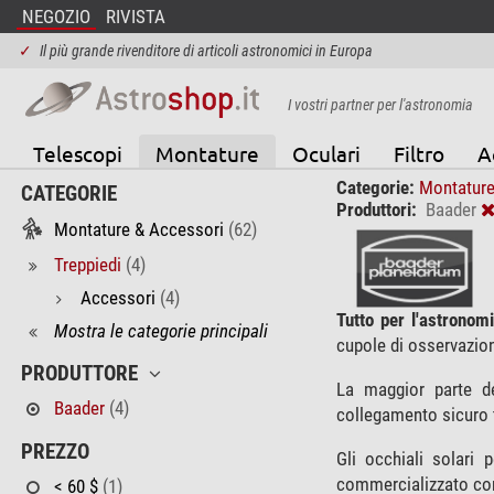
NEGOZIO
RIVISTA
✓
Il più grande rivenditore di articoli astronomici in Europa
I vostri partner per l'astronomia
Telescopi
Montature
Oculari
Filtro
A
Categorie:
Montature
CATEGORIE
Produttori:
Baader
Montature & Accessori
(62)
Treppiedi
(4)
Accessori
(4)
Tutto per l'astronomi
Mostra le categorie principali
cupole di osservazio
PRODUTTORE
La maggior parte d
Baader
(4)
collegamento sicuro t
PREZZO
Gli occhiali solari 
commercializzato co
< 60 $
(1)