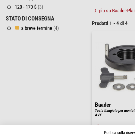
120 - 170 $
(3)
Di più su Baader-Plan
STATO DI CONSEGNA
Prodotti 1 - 4 di 4
a breve termine
(4)
Baader
Testa flangiata per montat
AVX
$ 166,00
Politica sulla rise