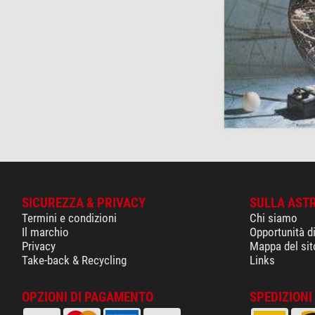
SICUREZZA & PRIVACY
SULLA AST
Termini e condizioni
Chi siamo
Il marchio
Opportunità d
Privacy
Mappa del sit
Take-back & Recycling
Links
OPZIONI DI PAGAMENTO
SPEDIZIONI 