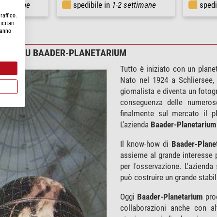
settimane
spedibile in
1-2 settimane
spedi
raffico.
icitari
hanno
IONI SU BAADER-PLANETARIUM
Tutto è iniziato con un plane
Nato nel 1924 a Schliersee,
giornalista e diventa un fotog
conseguenza delle numeros
finalmente sul mercato il p
L'azienda
Baader-Planetarium
Il know-how di
Baader-Plane
assieme al grande interesse p
per l'osservazione. L'aziend
può costruire un grande stabi
Oggi
Baader-Planetarium
prod
collaborazioni anche con alt