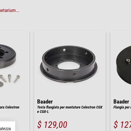
etarium...
Baader
Baader
ura Celestron
Testa flangiata per montature Celestron CGX
Flangia per
e CGX-L
$ 129,00
$ 12
rvatezza