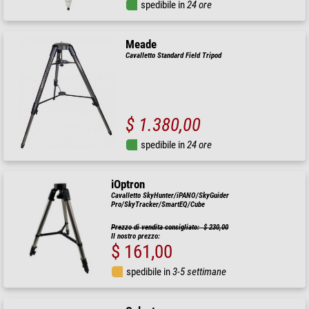
spedibile in
24 ore
Meade
Cavalletto Standard Field Tripod
$ 1.380,00
spedibile in
24 ore
iOptron
Cavalletto SkyHunter/iPANO/SkyGuider
Pro/SkyTracker/SmartEQ/Cube
Prezzo di vendita consigliato: $ 230,00
Il nostro prezzo:
$ 161,00
spedibile in
3-5 settimane