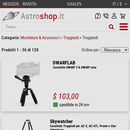
NEGOZIO
RIVISTA
%SALE%
IT / $
Categorie:
Montature & Accessori
>
Treppiedi
>
Treppiedi
Prodotti 1 - 36 di 128
Ordina per:
DWARFLAB
Cavalletto DWARF 3 & DWARF mini
$ 103,00
spedibile in
24 ore
Skywatcher
Cavalletto Treppiedi per AZ-5, AZ-GTi, Pronto e Star
Adventurer