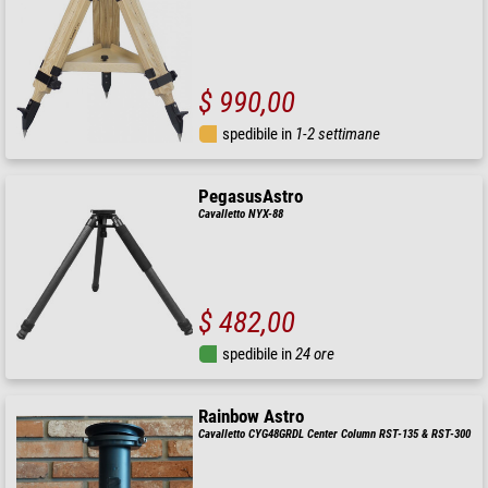
$ 990,00
spedibile in
1-2 settimane
PegasusAstro
Cavalletto NYX-88
$ 482,00
spedibile in
24 ore
Rainbow Astro
Cavalletto CYG48GRDL Center Column RST-135 & RST-300