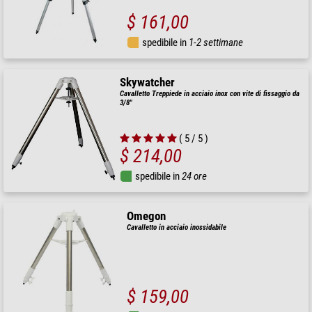
$ 161,00
spedibile in
1-2 settimane
Skywatcher
Cavalletto Treppiede in acciaio inox con vite di fissaggio da
3/8"
( 5 / 5 )
$ 214,00
spedibile in
24 ore
Omegon
Cavalletto in acciaio inossidabile
$ 159,00