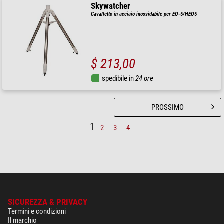
Skywatcher
Cavalletto in acciaio inossidabile per EQ-5/HEQ5
$ 213,00
spedibile in
24 ore
PROSSIMO
1
2
3
4
SICUREZZA & PRIVACY
Termini e condizioni
Il marchio