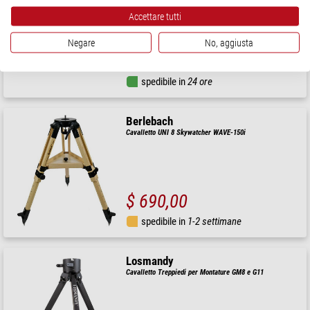
Accettare tutti
Negare
No, aggiusta
$ 116,00
spedibile in
24 ore
Berlebach
Cavalletto UNI 8 Skywatcher WAVE-150i
$ 690,00
spedibile in
1-2 settimane
Losmandy
Cavalletto Treppiedi per Montature GM8 e G11