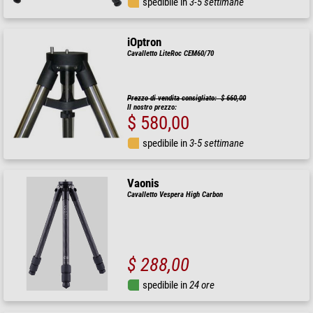
spedibile in
3-5 settimane
iOptron
Cavalletto LiteRoc CEM60/70
Prezzo di vendita consigliato: $ 660,00
Il nostro prezzo:
$ 580,00
spedibile in
3-5 settimane
Vaonis
Cavalletto Vespera High Carbon
$ 288,00
spedibile in
24 ore