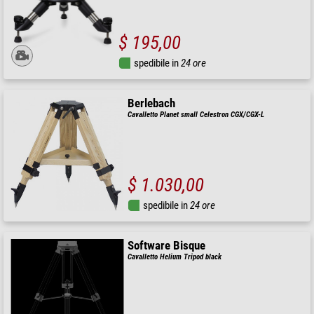
$ 195,00
spedibile in
24 ore
Berlebach
Cavalletto Planet small Celestron CGX/CGX-L
$ 1.030,00
spedibile in
24 ore
Software Bisque
Cavalletto Helium Tripod black