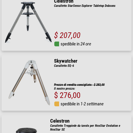
Celestron
Cavalletto StarSense Explorer Tabletop Dobsons
$ 207,00
spedibile in
24 ore
Skywatcher
Cavalletto EQ-6
Prezzo di vendita consigliato: $ 283,00
Il nostro prezzo:
$ 276,00
spedibile in
1-2 settimane
Celestron
Cavalletto Treppiede da tavolo per NexStar Evolution e
NexStar SE