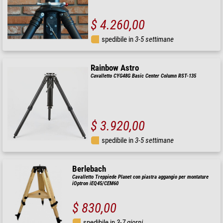
$ 4.260,00
spedibile in
3-5 settimane
Rainbow Astro
Cavalletto CYG48G Basic Center Column RST-135
$ 3.920,00
spedibile in
3-5 settimane
Berlebach
Cavalletto Treppiede Planet con piastra aggangio per montature
iOptron iEQ45/CEM60
$ 830,00
spedibile in
3-7 giorni