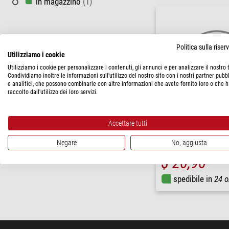
in magazzino
(1)
Politica sulla rise
Utilizziamo i cookie
Utilizziamo i cookie per personalizzare i contenuti, gli annunci e per analizzare il nostro t
Condividiamo inoltre le informazioni sull'utilizzo del nostro sito con i nostri partner pubbl
e analitici, che possono combinarle con altre informazioni che avete fornito loro o che 
raccolto dall'utilizzo dei loro servizi.
Accettare tutti
APM
Conchiglia oculare per oc
Negare
No, aggiusta
$ 20,90
spedibile in
24 o