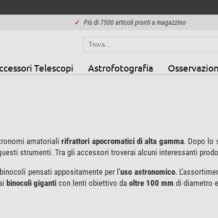
✓
Più di 7500 articoli pronti a magazzino
ccessori Telescopi
Astrofotografia
Osservazion
tronomi amatoriali
rifrattori apocromatici di alta gamma
. Dopo lo 
 questi strumenti. Tra gli accessori troverai alcuni interessanti prodo
binocoli pensati appositamente per l’
uso astronomico
. L’assortime
ai
binocoli giganti
con lenti obiettivo da
oltre 100 mm
di diametro e