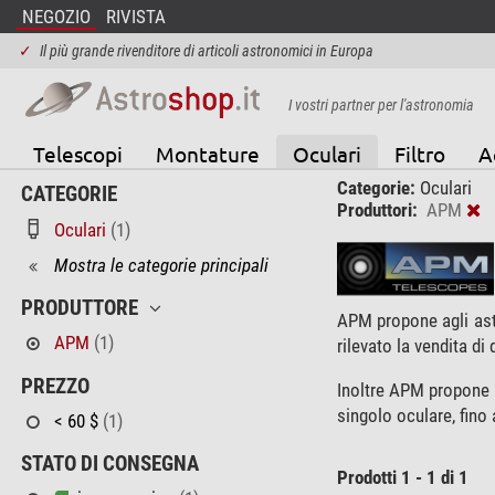
NEGOZIO
RIVISTA
✓
Il più grande rivenditore di articoli astronomici in Europa
I vostri partner per l'astronomia
Telescopi
Montature
Oculari
Filtro
A
Categorie:
Oculari
CATEGORIE
Produttori:
APM
Oculari
(1)
Mostra le categorie principali
PRODUTTORE
APM propone agli as
APM
(1)
rilevato la vendita di
PREZZO
Inoltre APM propone 
singolo oculare, fino 
< 60 $
(1)
STATO DI CONSEGNA
Prodotti 1 - 1 di 1