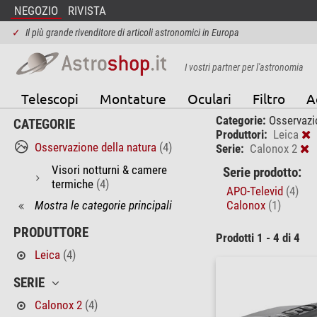
NEGOZIO
RIVISTA
✓
Il più grande rivenditore di articoli astronomici in Europa
I vostri partner per l'astronomia
Telescopi
Montature
Oculari
Filtro
A
Categorie:
Osservazi
CATEGORIE
Produttori:
Leica
Osservazione della natura
(4)
Serie:
Calonox 2
Visori notturni & camere
Serie prodotto:
termiche
(4)
APO-Televid
(4)
Mostra le categorie principali
Calonox
(1)
PRODUTTORE
Prodotti 1 - 4 di 4
Leica
(4)
SERIE
Calonox 2
(4)