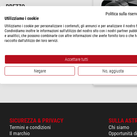
PREZZO
Politica sulla rise
1.150 - 5.770 $
(2)
Utilizziamo i cookie
> 5.770 $
(2)
Utilizziamo i cookie per personalizzare i contenuti, gli annunci e per analizzare il nostro t
Condividiamo inoltre le informazioni sull'utilizzo del nostro sito con i nostri partner pubbl
e analitici, che possono combinarle con altre informazioni che avete fornito loro o che 
STATO DI CONSEGNA
raccolto dall'utilizzo dei loro servizi.
a breve termine
(4)
Leica
Camera termica Calonox 2
Accettare tutti
$ 6.000,00
Negare
No, aggiusta
spedibile in
3-7 
SICUREZZA & PRIVACY
SULLA AST
Termini e condizioni
Chi siamo
Il marchio
Opportunità d