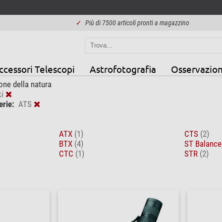
✓
Più di 7500 articoli pronti a magazzino
ccessori Telescopi
Astrofotografia
Osservazion
one della natura
i
erie:
ATS
ATX
(1)
CTS
(2)
BTX
(4)
ST Balanc
CTC
(1)
STR
(2)