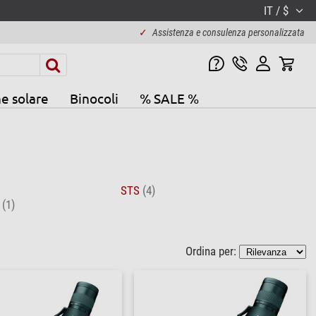
IT / $
✓
Assistenza e consulenza personalizzata
e solare
Binocoli
% SALE %
STS
(4)
e
(1)
Ordina per: