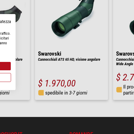
rvatezza
raffico.
icitari
hanno
Swarovski
Swarov
isione angolare
Cannocchiali ATS 65 HD, visione angolare
Cannocchial
Wide Angle
5 )
$ 2.
$ 1.970,00
Il pr
giorni
spedibile in
3-7 giorni
parti