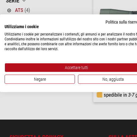
SERIE
ATS
(4)
PREZZO
Politica sulla rise
Utilizziamo i cookie
1.160 - 5.780 $
(4)
Utilizziamo i cookie per personalizzare i contenuti, gli annunci e per analizzare il nostro t
Condividiamo inoltre le informazioni sull'utilizzo del nostro sito con i nostri partner pubbl
STATO DI CONSEGNA
e analitici, che possono combinarle con altre informazioni che avete fornito loro o che 
raccolto dall'utilizzo dei loro servizi.
a breve termine
(4)
Swarovski
Cannocchiali ATS 80 HD, v
Accettare tutti
( 5 / 
Negare
No, aggiusta
$ 2.750,00
spedibile in
3-7 