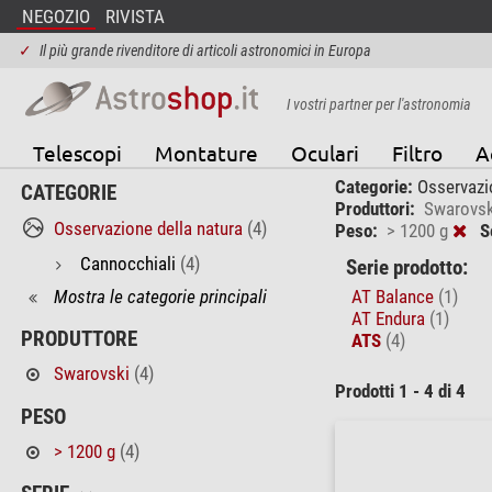
NEGOZIO
RIVISTA
✓
Il più grande rivenditore di articoli astronomici in Europa
I vostri partner per l'astronomia
Telescopi
Montature
Oculari
Filtro
A
Categorie:
Osservazi
CATEGORIE
Produttori:
Swarovsk
Osservazione della natura
(4)
Peso:
> 1200 g
S
Cannocchiali
(4)
Serie prodotto:
Mostra le categorie principali
AT Balance
(1)
AT Endura
(1)
PRODUTTORE
ATS
(4)
Swarovski
(4)
Prodotti 1 - 4 di 4
PESO
> 1200 g
(4)