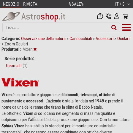
NEGOZIO
RIVISTA
%SALE%
IT / $
Categorie:
Osservazione della natura
>
Cannocchiali
>
Accessori
>
Oculari
>
Zoom Oculari
Produttori:
Vixen
Serie prodotto:
Geoma II
(1)
Vixen
è un produttore giapponese di
binocoli, telescopi, ottiche di
puntamento
e
accessori
. L’azienda è stata fondata nel
1949
e prende il
nome da una delle renne che tirano la slitta di Babbo Natale.
Le ottiche di
Vixen
si collocano nel segmento di massima qualità e
colpiscono per l’affidabilità della produzione giapponese. Con la montatura
Sphinx
Vixen
ha stabilito lo standard per le montature equatoriali e
trasportabili, che possono essere combinate con ottiche diverse.