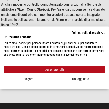
Anche il moderno controllo computerizzato con funzionalità GoTo è da
attribuire a
Vixen
. Con lo
Starbook Ten
l’azienda giapponese ha sviluppato
un sistema di controllo con monitor a colori e atlante celeste integrato.
Nell’ambito dell’astronomia amatoriale
Vixen
è un marchio di prima classe,
fin dal 1949!
Politica sulla riservatezza
Utilizziamo i cookie
Prodotti 1 - 1 di 1
Ordina per:
Utilizziamo i cookie per personalizzare i contenuti, gli annunci e per analizzare il
nostro traffico. Condividiamo inoltre le informazioni sull'utilizzo del nostro sito con i
Vixen
nostri partner pubblicitari e analitici, che possono combinarle con altre informazioni
AL 15-40 Zoom
che avete fornito loro o che hanno raccolto dall'utilizzo dei loro servizi.
Accettare tutti
$ 161,00
Negare
No, aggiusta
spedibile in
24 ore