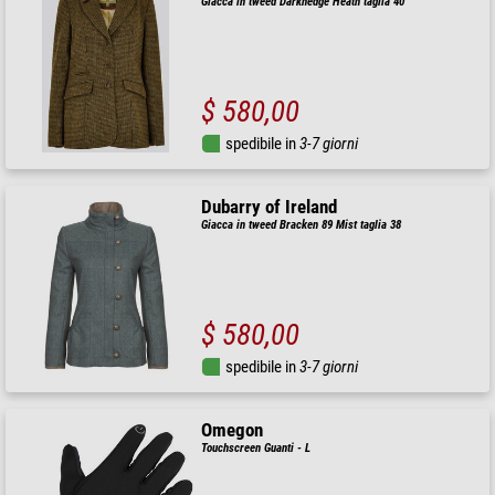
Giacca in tweed Darkhedge Heath taglia 40
$ 580,00
spedibile in
3-7 giorni
Dubarry of Ireland
Giacca in tweed Bracken 89 Mist taglia 38
$ 580,00
spedibile in
3-7 giorni
Omegon
Touchscreen Guanti - L