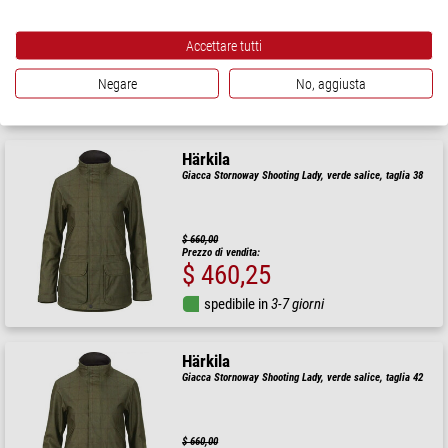
Prezzo di vendita consigliato: $ 1.150,00
Accettare tutti
Il nostro prezzo:
$ 920,00
Negare
No, aggiusta
spedibile in
3-7 giorni
Härkila
Giacca Stornoway Shooting Lady, verde salice, taglia 38
$ 660,00
Prezzo di vendita:
$ 460,25
spedibile in
3-7 giorni
Härkila
Giacca Stornoway Shooting Lady, verde salice, taglia 42
$ 660,00