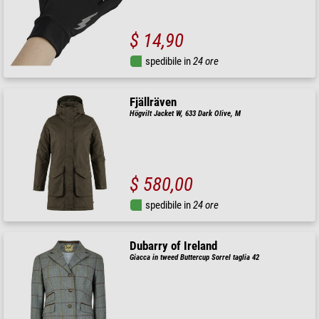
$ 14,90
spedibile in
24 ore
Fjällräven
Högvilt Jacket W, 633 Dark Olive, M
$ 580,00
spedibile in
24 ore
Dubarry of Ireland
Giacca in tweed Buttercup Sorrel taglia 42