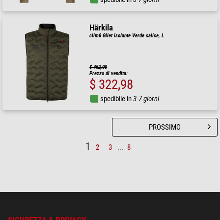
Härkila
clim8 Gilet isolante Verde salice, L
$ 462,00
Prezzo di vendita:
$ 322,98
spedibile in
3-7 giorni
PROSSIMO
1
2
3
...
8