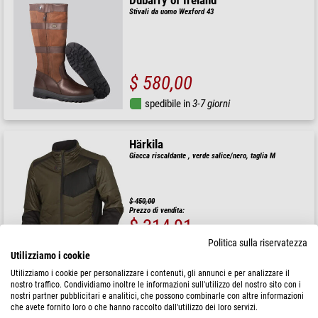
Dubarry of Ireland
Stivali da uomo Wexford 43
$ 580,00
spedibile in
3-7 giorni
Härkila
Giacca riscaldante , verde salice/nero, taglia M
$ 450,00
Prezzo di vendita:
$ 314,91
Politica sulla riservatezza
spedibile in
3-7 giorni
Utilizziamo i cookie
Utilizziamo i cookie per personalizzare i contenuti, gli annunci e per analizzare il
nostro traffico. Condividiamo inoltre le informazioni sull'utilizzo del nostro sito con i
Rettl
nostri partner pubblicitari e analitici, che possono combinarle con altre informazioni
Giacca da uomo Franz Ferdinand 3 taglia 50
che avete fornito loro o che hanno raccolto dall'utilizzo dei loro servizi.