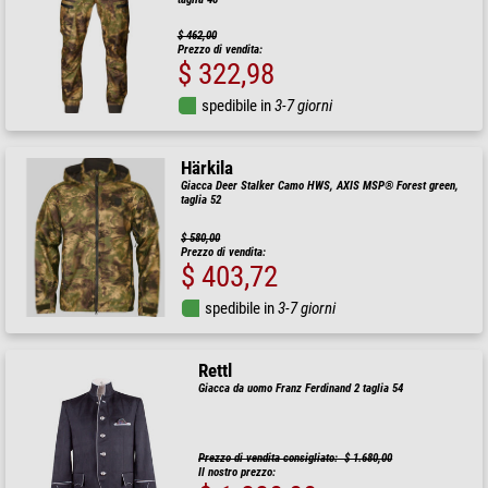
$ 462,00
Prezzo di vendita:
$ 322,98
spedibile in
3-7 giorni
Härkila
Giacca Deer Stalker Camo HWS, AXIS MSP® Forest green,
taglia 52
$ 580,00
Prezzo di vendita:
$ 403,72
spedibile in
3-7 giorni
Rettl
Giacca da uomo Franz Ferdinand 2 taglia 54
Prezzo di vendita consigliato: $ 1.680,00
Il nostro prezzo: