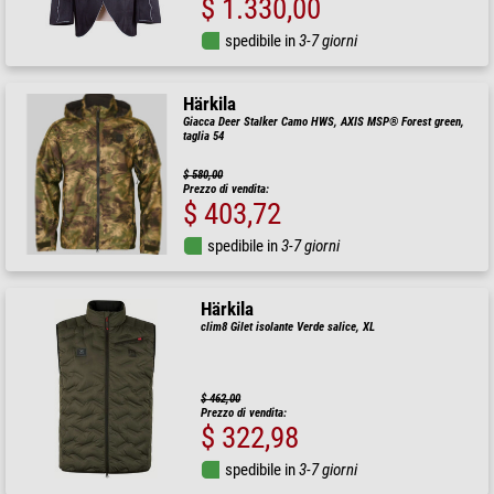
$ 1.330,00
spedibile in
3-7 giorni
Härkila
Giacca Deer Stalker Camo HWS, AXIS MSP® Forest green,
taglia 54
$ 580,00
Prezzo di vendita:
$ 403,72
spedibile in
3-7 giorni
Härkila
clim8 Gilet isolante Verde salice, XL
$ 462,00
Prezzo di vendita:
$ 322,98
spedibile in
3-7 giorni