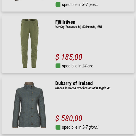
spedibile in
3-7 giorni
Fjällräven
Vardag Trousers M, 620/verde, 48R
$ 185,00
spedibile in
24 ore
Dubarry of Ireland
Giacca in tweed Bracken 89 Mist taglia 40
$ 580,00
spedibile in
3-7 giorni