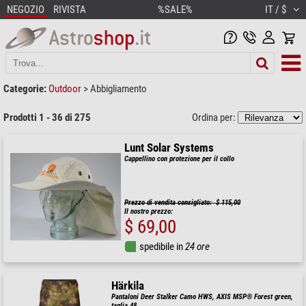
NEGOZIO
RIVISTA
%SALE%
IT / $
Categorie:
Outdoor
>
Abbigliamento
Prodotti 1 - 36 di 275
Ordina per:
Lunt Solar Systems
Cappellino con protezione per il collo
Prezzo di vendita consigliato: $ 115,00
Il nostro prezzo:
$ 69,00
spedibile in
24 ore
Härkila
Pantaloni Deer Stalker Camo HWS, AXIS MSP® Forest green,
taglia 48