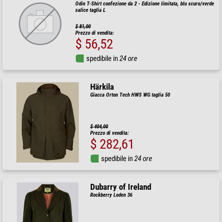
Odin T-Shirt confezione da 2 - Edizione limitata, blu scuro/verde
salice taglia L
$ 81,00
Prezzo di vendita:
$ 56,52
spedibile in
24 ore
Härkila
Giacca Orton Tech HWS WG taglia 50
$ 404,00
Prezzo di vendita:
$ 282,61
spedibile in
24 ore
Dubarry of Ireland
Rockberry Loden 36