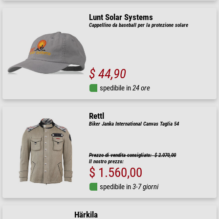
Lunt Solar Systems
Cappellino da baseball per la protezione solare
$ 44,90
spedibile in
24 ore
Rettl
Biker Janka International Canvas Taglia 54
Prezzo di vendita consigliato: $ 2.070,00
Il nostro prezzo:
$ 1.560,00
spedibile in
3-7 giorni
Härkila