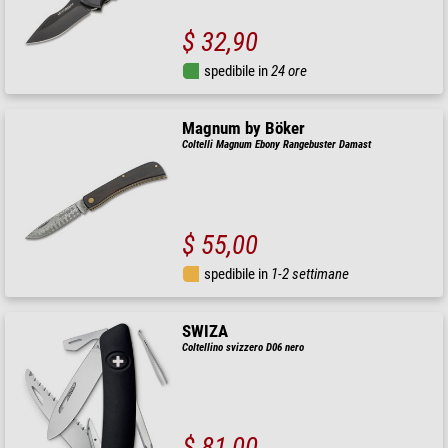
$ 32,90
spedibile in
24 ore
Magnum by Böker
Coltelli Magnum Ebony Rangebuster Damast
$ 55,00
spedibile in
1-2 settimane
SWIZA
Coltellino svizzero D06 nero
$ 81,00