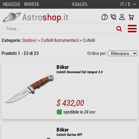
NEGOZIO
RIVISTA
%SALE%
IT / $
Categorie:
Outdoor
>
Coltelli &strumentarii
>
Coltelli
Prodotti 1 - 23 di 23
Ordina per:
Böker
Coltelli Rosewood Full Integral 2.0
$ 432,00
spedibile in
24 ore
Böker
Coltelli Barlow BFF