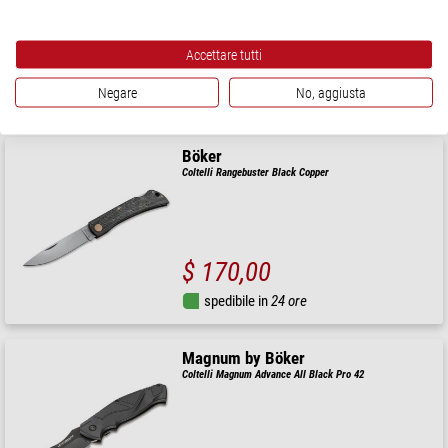
Accettare tutti
$ 157,00
Negare
No, aggiusta
spedibile in
24 ore
Böker
Coltelli Rangebuster Black Copper
$ 170,00
spedibile in
24 ore
Magnum by Böker
Coltelli Magnum Advance All Black Pro 42