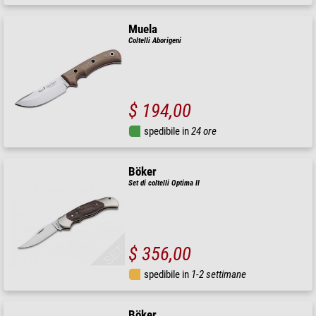
Muela
Coltelli Aborigeni
$ 194,00
spedibile in
24 ore
Böker
Set di coltelli Optima II
$ 356,00
spedibile in
1-2 settimane
Böker