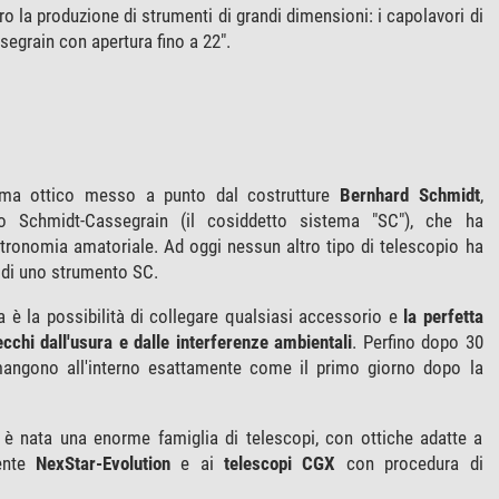
ero la produzione di strumenti di grandi dimensioni: i capolavori di
egrain con apertura fino a 22".
tema ottico messo a punto dal costrutture
Bernhard Schmidt
,
io Schmidt-Cassegrain (il cosiddetto sistema "SC"), che ha
stronomia amatoriale. Ad oggi nessun altro tipo di telescopio ha
 di uno strumento SC.
 è la possibilità di collegare qualsiasi accessorio e
la perfetta
cchi dall'usura e dalle interferenze ambientali
. Perfino dopo 30
imangono all'interno esattamente come il primo giorno dopo la
 è nata una enorme famiglia di telescopi, con ottiche adatte a
cente
NexStar-Evolution
e ai
telescopi CGX
con procedura di