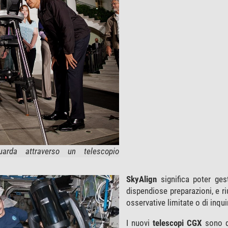
rda attraverso un telescopio
SkyAlign
significa poter ges
dispendiose preparazioni, e ri
osservative limitate o di inq
I nuovi
telescopi CGX
sono do