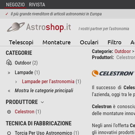
NEGOZIO
RIVISTA
✓
Il più grande rivenditore di articoli astronomici in Europa
I vostri partner per l'astronomia
Telescopi
Montature
Oculari
Filtro
A
Categorie:
Outdoor
CATEGORIE
Produttori:
Celestro
Outdoor
(2)
Lampade
(1)
Lampade per l'astronomia
(1)
Il successo di
Celes
Mostra le categorie principali
l'azienda, oggi tra le 
PRODUTTORE
Celestron
è conosciut
Celestron
(1)
delle montature inno
TECNICA DI FABBRICAZIONE
Negli anni l'offerta
Ce
gli innovativi prodott
Torcia Per Uso Astronomico
(1)