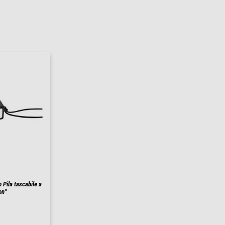
.
 Pila tascabile a
on"