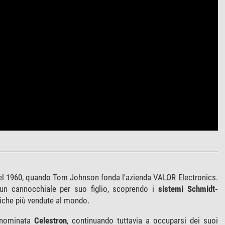
nel 1960, quando Tom Johnson fonda l'azienda VALOR Electronics.
e un cannocchiale per suo figlio, scoprendo i
sistemi Schmidt-
ttiche più vendute al mondo.
rinominata
Celestron
, continuando tuttavia a occuparsi dei suoi