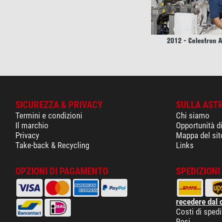
SICUREZZA & PRIVACY
SULLA AST
Termini e condizioni
Chi siamo
Il marchio
Opportunità d
Privacy
Mappa del sit
Take-back & Recycling
Links
OPZIONI DI PAGAMENTO
SPEDIZIONI 
recedere dal 
Costi di sped
Resi