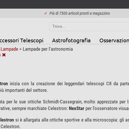
✓
Più di 7500 articoli pronti a magazzino
ccessori Telescopi
Astrofotografia
Osservazion
>
Lampade
>
Lampade per l'astronomia
n
tron
inizia con la creazione dei leggendari telescopi C8 da par
più importanti del settore.
a per le sue ottiche Schmidt-Cassegrain, molto apprezzate per l
vative, sempre marchiate Celestron:
NexStar
per l'osservatore visua
lestron
si è allargata alle ottiche sportive e alla microscopia: gli 
i Celestron.