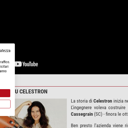
rvatezza
raffico.
icitari
hanno
IONI SU CELESTRON
La storia di
Celestron
inizia 
L'ingegnere voleva costruir
Cassegrain
(SC) - finora le o
Ben presto l'azienda viene 