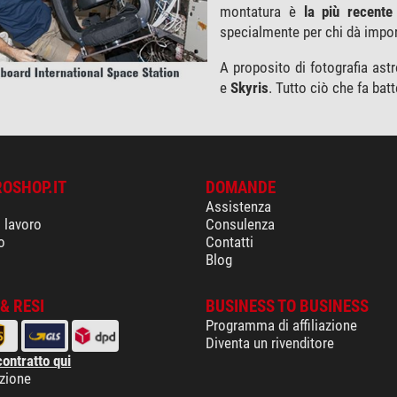
montatura è
la più recente
specialmente per chi dà import
A proposito di fotografia a
e
Skyris
. Tutto ciò che fa bat
ROSHOP.IT
DOMANDE
Assistenza
i lavoro
Consulenza
o
Contatti
Blog
& RESI
BUSINESS TO BUSINESS
Programma di affiliazione
Diventa un rivenditore
contratto qui
izione