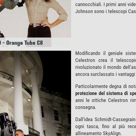
cannocchiali. I primi anni vid
Johnson sono i telescopi Cass
Modificando il geniale sis
Celestron crea il telescop
rivoluzionato il mondo dell'a
ancora surclassato i vantaggi
Particolarmente degna di nota
protezione del sistema di spe
anni le ottiche Celestron r
consegna.
Dall'idea Schmidt-Cassegrain
ogni tasca, fino al più re
allineamento SkyAlign.