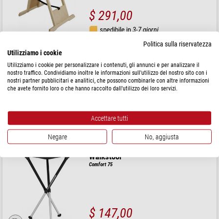
$ 291,00
spedibile in
3-7 giorni
Politica sulla riservatezza
Utilizziamo i cookie
euro EMC
Utilizziamo i cookie per personalizzare i contenuti, gli annunci e per analizzare il
Sgabello per uso astronomico AH 90 misura 2
nostro traffico. Condividiamo inoltre le informazioni sull'utilizzo del nostro sito con i
nostri partner pubblicitari e analitici, che possono combinarle con altre informazioni
che avete fornito loro o che hanno raccolto dall'utilizzo dei loro servizi.
$ 196,00
Accettare tutti
spedibile in
3-5 settimane
Negare
No, aggiusta
Walkstool
Comfort 75
$ 147,00