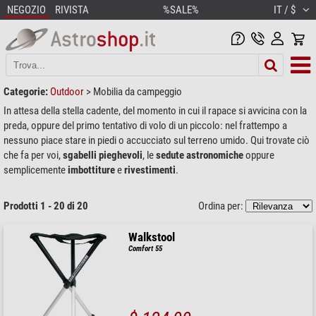
NEGOZIO
RIVISTA
%SALE%
IT / $
Categorie:
Outdoor
>
Mobilia da campeggio
In attesa della stella cadente, del momento in cui il rapace si avvicina con la
preda, oppure del primo tentativo di volo di un piccolo: nel frattempo a
nessuno piace stare in piedi o accucciato sul terreno umido. Qui trovate ciò
che fa per voi,
sgabelli pieghevoli
, le
sedute astronomiche
oppure
semplicemente
imbottiture
e
rivestimenti
.
Prodotti 1 - 20 di 20
Ordina per:
Walkstool
Comfort 55