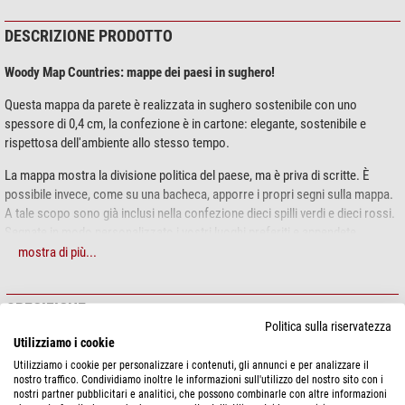
DESCRIZIONE PRODOTTO
Woody Map Countries: mappe dei paesi in sughero!
Questa mappa da parete è realizzata in sughero sostenibile con uno
spessore di 0,4 cm, la confezione è in cartone: elegante, sostenibile e
rispettosa dell'ambiente allo stesso tempo.
La mappa mostra la divisione politica del paese, ma è priva di scritte. È
possibile invece, come su una bacheca, apporre i propri segni sulla mappa.
A tale scopo sono già inclusi nella confezione dieci spilli verdi e dieci rossi.
Segnate in modo personalizzato i vostri luoghi preferiti e appendete
cartoline, foto o altri ricordi alla mappa.
mostra di più...
È possibile appendere la Woody Map utilizzando i piccoli chiodi inclusi nella
confezione. In alternativa, la mappa può essere appesa con nastro
SPECIFICHE
biadesivo.
Politica sulla riservatezza
Utilizziamo i cookie
Generale
Made in Europe
Utilizziamo i cookie per personalizzare i contenuti, gli annunci e per analizzare il
Materiale
Sughero
nostro traffico. Condividiamo inoltre le informazioni sull'utilizzo del nostro sito con i
Motivo
Germania
nostri partner pubblicitari e analitici, che possono combinarle con altre informazioni