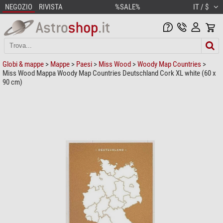
NEGOZIO
RIVISTA
%SALE%
IT / $
Globi & mappe
>
Mappe
>
Paesi
>
Miss Wood
>
Woody Map Countries
>
Miss Wood Mappa Woody Map Countries Deutschland Cork XL white (60 x
90 cm)