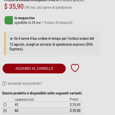
Prezzo di vendita consigliato: $ 46,90
Il nostro prezzo:
$ 35,90
IVA incl.
più spese di spedizione
in magazzino
spedibile in
24 ore
+ Tempo di trasporto
☀️ Se ti serve il tuo ordine in tempo per l'eclissi solare del
12 agosto, scegli un servizio di spedizione express (DHL
Express).
AGGIUNGI AL CARRELLO
domande sul prodotto?
Questo prodotto è disponibile nelle seguenti varianti:
Prezzo
Larghezza (cm)
45
$ 29,90
60
$ 35,90