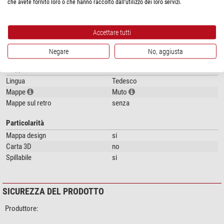
che avete fornito loro o che hanno raccolto dall'utilizzo dei loro servizi.
Serie
Woody Map Countries
Colore
bianco
Larghezza (cm)
60
Accettare tutti
Altezza (cm)
90
Tipo
Mappa internazionale
Negare
No, aggiusta
Mappe
Lingua
Tedesco
Mappe
Muto
Mappe sul retro
senza
Particolarità
Mappa design
si
Carta 3D
no
Spillabile
si
SICUREZZA DEL PRODOTTO
Produttore: