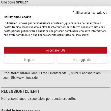
Che cos'è SPUDZ?
SPUDZ è un prodotto fantastico che mantiene le vostre lenti pulite e senza
graffi. Diversamente dagli altri panni in microfibra, il panno di pulizia SPUDZ
Politica sulla riservatezza
Utilizziamo i cookie
ha la sua custodia La custodia è facile da aprire e chiudere ed è sempre a
portata di mano. Il sistema brevettato non solo è bello, ma anche molto
Utilizziamo i cookie per personalizzare i contenuti, gli annunci e per analizzare il
nostro traffico. Condividiamo inoltre le informazioni sull'utilizzo del nostro sito con i
pratico. Dalle lenti fotografiche agli schermi LCD, il panno di pulizia in
mostra di più...
nostri partner pubblicitari e analitici, che possono combinarle con altre informazioni
microfibra SPUDZ pulisce alla perfezione!
che avete fornito loro o che hanno raccolto dall'utilizzo dei loro servizi.
SPUDZ è già un componente importante nell'attrezzatura di molti fotografi.
SPECIFICHE
SPUDZ pulisce le impronte delle dita, rimuove perfettamente umidità e
Accettare tutti
polvere da lenti ed altre superfici grazie alla sua struttura in microfibra.
Dimensioni: circa 15 x 15cm.
Negare
No, aggiusta
SICUREZZA DEL PRODOTTO
SPUDZ pulisce:
Produttore:
NIMAX GmbH, Otto-Lilienthal-Str. 9, 86899 Landsberg am
- occhiali
Lech, DE, www.nimax.de
- occhiali da sci
- binocoli
- cannocchiali
RECENSIONI CLIENTI
- telescopi
Non ci sono ancora recensioni per questo prodotto.
- cellulari
- CD e DVD
Scrivi la tua recensione: