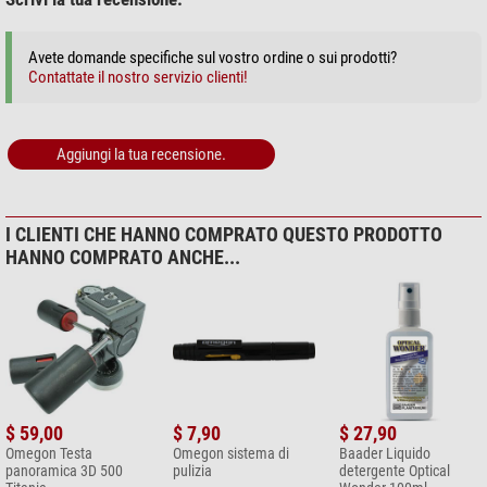
- Fotocamere, ecc
Agganciate SPUDZ a:
Avete domande specifiche sul vostro ordine o sui prodotti?
- portachiavi
Contattate il nostro servizio clienti!
- borse
- cerniere
- cellulari
Aggiungi la tua recensione.
- telescopi
- fotocamere, ecc
Attenzione
: Non usate la vostra maglietta per pulire le ottiche: potrebbe
I CLIENTI CHE HANNO COMPRATO QUESTO PRODOTTO
graffiare il rivestimento e le lenti in plastica.enutzen Sie nie Ihr T-Shirt zum
HANNO COMPRATO ANCHE...
Reinigen von Optiken, es kann die Vergütung von Optiken sowie
Kunststofflinsen verkratzen.
$ 59,00
$ 7,90
$ 27,90
Omegon Testa
Omegon sistema di
Baader Liquido
panoramica 3D 500
pulizia
detergente Optical