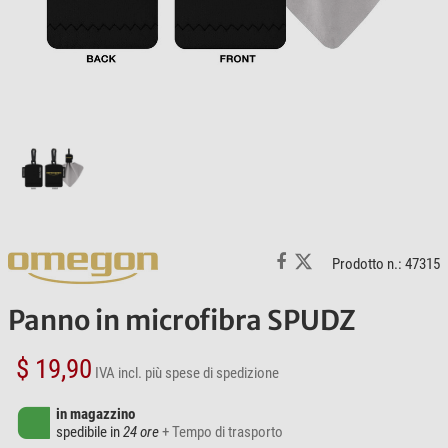
Prodotto n.: 47315
Panno in microfibra SPUDZ
$ 19,90
IVA incl.
più spese di spedizione
in magazzino
spedibile in
24 ore
+ Tempo di trasporto