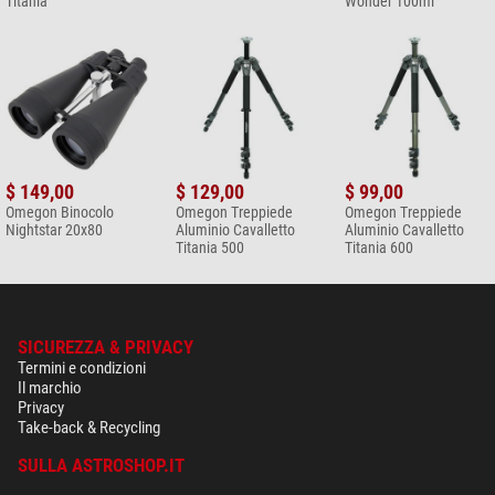
Titania
Wonder 100ml
$ 149,00
$ 129,00
$ 99,00
Omegon Binocolo
Omegon Treppiede
Omegon Treppiede
Nightstar 20x80
Aluminio Cavalletto
Aluminio Cavalletto
Titania 500
Titania 600
SICUREZZA & PRIVACY
Termini e condizioni
Il marchio
Privacy
Take-back & Recycling
SULLA ASTROSHOP.IT