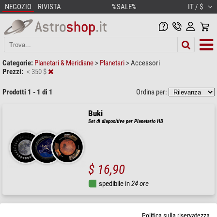
NEGOZIO
RIVISTA
%SALE%
IT / $
Categorie:
Planetari & Meridiane
>
Planetari
>
Accessori
Prezzi:
< 350 $
Prodotti 1 - 1 di 1
Ordina per:
Buki
Set di diapositive per Planetario HD
$ 16,90
spedibile in
24 ore
Politica sulla riservatezza