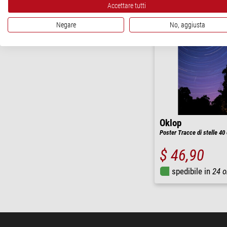
Accettare tutti
Negare
No, aggiusta
Oklop
Poster Tracce di stelle 40
$ 46,90
spedibile in
24 o