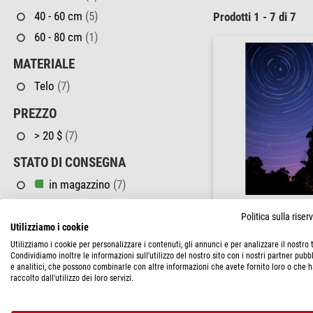
40 - 60 cm
(5)
Prodotti 1 - 7 di 7
60 - 80 cm
(1)
MATERIALE
Telo
(7)
PREZZO
> 20 $
(7)
STATO DI CONSEGNA
in magazzino
(7)
Oklop
Politica sulla rise
Poster Tracce di stelle 30
Utilizziamo i cookie
Utilizziamo i cookie per personalizzare i contenuti, gli annunci e per analizzare il nostro t
$ 28,90
Condividiamo inoltre le informazioni sull'utilizzo del nostro sito con i nostri partner pubbl
e analitici, che possono combinarle con altre informazioni che avete fornito loro o che 
raccolto dall'utilizzo dei loro servizi.
spedibile in
24 o