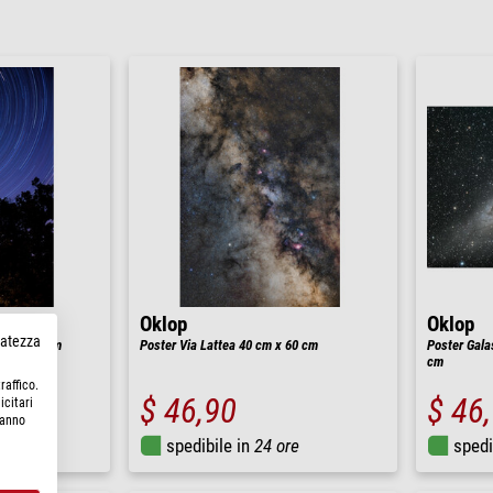
Oklop
Oklop
rvatezza
 cm x 45 cm
Poster Via Lattea 40 cm x 60 cm
Poster Gala
cm
raffico.
$ 46,90
$ 46
icitari
hanno
re
spedibile in
24 ore
spedi