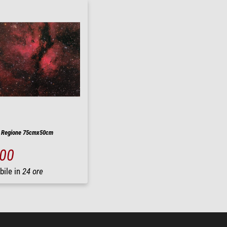
r Regione 75cmx50cm
,00
bile in
24 ore