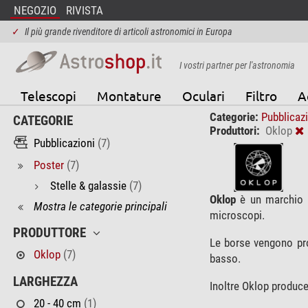
NEGOZIO
RIVISTA
✓
Il più grande rivenditore di articoli astronomici in Europa
I vostri partner per l'astronomia
Telescopi
Montature
Oculari
Filtro
A
Categorie:
Pubblicaz
CATEGORIE
Produttori:
Oklop
Pubblicazioni
(7)
Poster
(7)
Stelle & galassie
(7)
Oklop
è un marchio f
Mostra le categorie principali
microscopi.
PRODUTTORE
Le borse vengono prod
Oklop
(7)
basso.
LARGHEZZA
Inoltre Oklop produce
20 - 40 cm
(1)