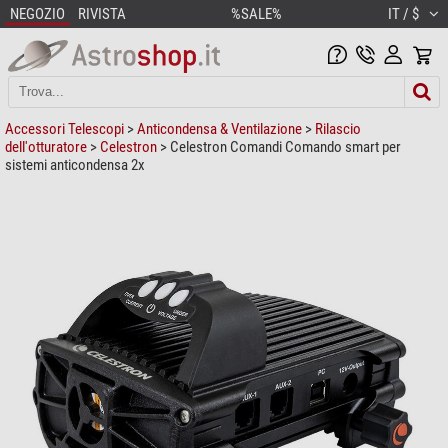
NEGOZIO
RIVISTA
%SALE%
IT / $
Accessori Telescopi
>
Anticondensa & Ventilazione
>
Rilascio
dell'otturatore
>
Celestron
> Celestron Comandi Comando smart per
sistemi anticondensa 2x