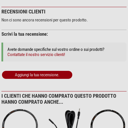
Cavo di alimentazione per dispositivo esterno a 12 V CC
Cavo AUX per il collegamento alle montature Celestron
RECENSIONI CLIENTI
Cavo di estensione del termistore per il collegamento all'anello
Non ci sono ancora recensioni per questo prodotto.
riscaldante Celestron
2x
: Il comando dispone di due connessioni per controllare
Scrivi la tua recensione:
contemporaneamente due elementi termici. È possibile utilizzare una porta
per riscaldare il telescopio mentre l'altra porta riscalda un secondo
telescopio, un cercatore, un tubo di guida, un oculare o un altro accessorio.
Avete domande specifiche sul vostro ordine o sui prodotti?
Contattate il nostro servizio clienti!
Il comando fornisce anche un'uscita supplementare da 12 V CC che può
essere utilizzata per alimentare un altro dispositivo da 12 V CC, ad esempio
la montatura.
Aggiungi la tua recensione.
Alimentazione
: il comando smart per i sistemi anticondensa 2x è
alimentato da una batteria da 12 V CC e può gestire una potenza massima di
120 W (10 A di corrente massima a 12 V CC).
I CLIENTI CHE HANNO COMPRATO QUESTO PRODOTTO
HANNO COMPRATO ANCHE...