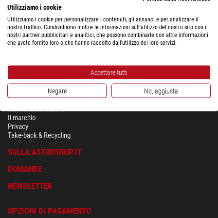
Utilizziamo i cookie
Utilizziamo i cookie per personalizzare i contenuti, gli annunci e per analizzare il
Mostra il riepilogo completo dei costi di spedizione a seconda del peso
nostro traffico. Condividiamo inoltre le informazioni sull'utilizzo del nostro sito con i
del pacco per il Paese selezionato sopra.
nostri partner pubblicitari e analitici, che possono combinarle con altre informazioni
che avete fornito loro o che hanno raccolto dall'utilizzo dei loro servizi.
Accettare tutti
Negare
No, aggiusta
SICUREZZA & PRIVACY
Termini e condizioni
Il marchio
Privacy
Take-back & Recycling
SULLA ASTROSHOP.IT
DOMANDE
NEWSLETTER
OPZIONI DI PAGAMENTO