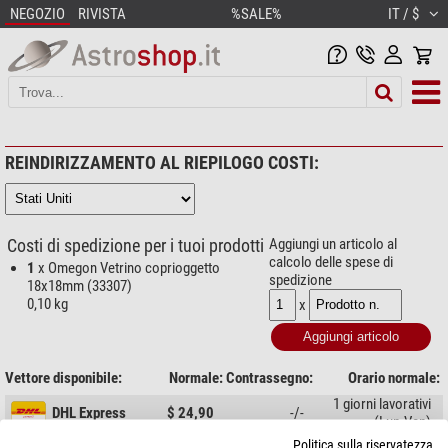
NEGOZIO
RIVISTA
%SALE%
IT / $
REINDIRIZZAMENTO AL RIEPILOGO COSTI:
Costi di spedizione per i tuoi prodotti
Aggiungi un articolo al
calcolo delle spese di
1
x Omegon Vetrino coprioggetto
spedizione
18x18mm (33307)
0,10 kg
x
Vettore disponibile:
Normale:
Contrassegno:
Orario normale:
1 giorni lavorativi
DHL Express
$ 24,90
-/-
(Lun-Ven)
Politica sulla riservatezza