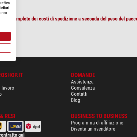
raffico.
icitari
hanno
pilogo completo dei costi di spedizione a seconda del peso del pacc
ROSHOP.IT
DOMANDE
Assistenza
i lavoro
Consulenza
o
Contatti
Blog
& RESI
BUSINESS TO BUSINESS
Programma di affiliazione
Diventa un rivenditore
contratto qui