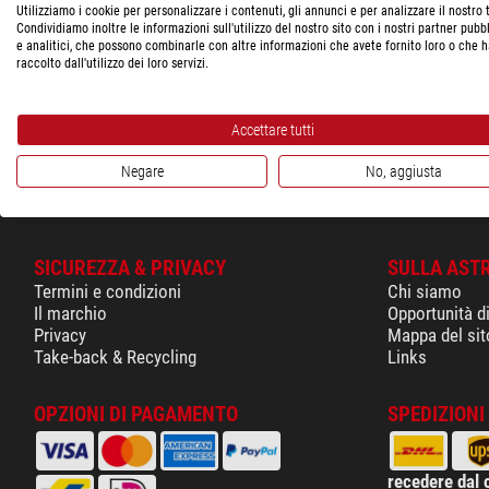
60612
Carrello
Utilizziamo i cookie per personalizzare i contenuti, gli annunci e per analizzare il nostro t
Condividiamo inoltre le informazioni sull'utilizzo del nostro sito con i nostri partner pubbl
Glossario
e analitici, che possono combinarle con altre informazioni che avete fornito loro o che 
Mostra il rie
raccolto dall'utilizzo dei loro servizi.
Accettare tutti
Negare
No, aggiusta
SICUREZZA & PRIVACY
SULLA AST
Termini e condizioni
Chi siamo
Il marchio
Opportunità d
Privacy
Mappa del sit
Take-back & Recycling
Links
OPZIONI DI PAGAMENTO
SPEDIZIONI 
recedere dal 