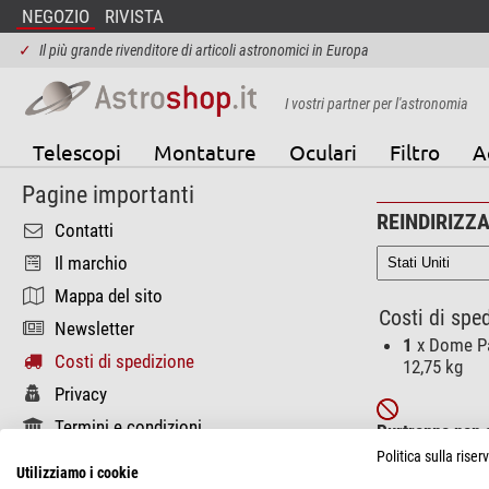
NEGOZIO
RIVISTA
✓
Il più grande rivenditore di articoli astronomici in Europa
I vostri partner per l'astronomia
Telescopi
Montature
Oculari
Filtro
A
Pagine importanti
REINDIRIZZ
Contatti
Il marchio
Mappa del sito
Costi di sped
Newsletter
1
x Dome Pa
Costi di spedizione
12,75 kg
Privacy
Termini e condizioni
Purtroppo non e
Politica sulla rise
Pagine funzionali
Questi prodotti 
Utilizziamo i cookie