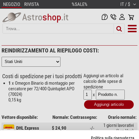
NEGOZIO
RIVISTA
%SALE%
IT / $
REINDIRIZZAMENTO AL RIEPILOGO COSTI:
Costi di spedizione per i tuoi prodotti
Aggiungi un articolo al
calcolo delle spese di
1
x Omegon Binario di montaggio per
spedizione
cercatore per 72/400 Quintuplet APO
(70024)
x
0,15 kg
Vettore disponibile:
Normale:
Contrassegno:
Orario normale:
1 giorni lavorativi
DHL Express
$ 24,90
-/-
(Lun-Ven)
Politica sulla riservatezza