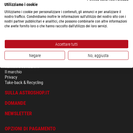
Utilizziamo i cookie
Utilizziamo i cookie per personalizzare i contenuti, gli annunci e per analizzare il
Mostra il riepilogo completo dei costi di spedizione a seconda del peso
nostro traffico. Condividiamo inoltre le informazioni sull'utilizzo del nostro sito con i
del pacco per il Paese selezionato sopra.
nostri partner pubblicitari e analitici, che possono combinarle con altre informazioni
che avete fornito loro o che hanno raccolto dall'utilizzo dei loro servizi.
Accettare tutti
Negare
No, aggiusta
SICUREZZA & PRIVACY
Termini e condizioni
Il marchio
Privacy
Take-back & Recycling
SULLA ASTROSHOP.IT
DOMANDE
NEWSLETTER
OPZIONI DI PAGAMENTO