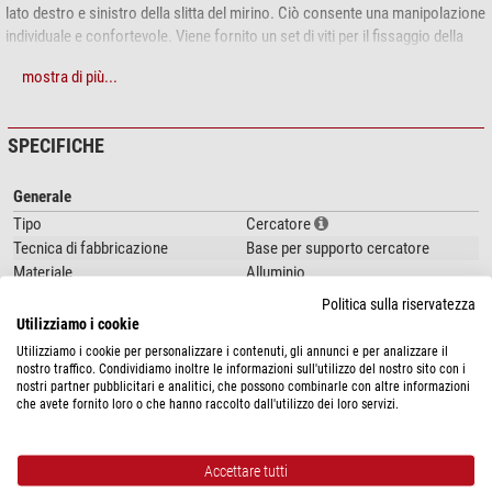
lato destro e sinistro della slitta del mirino. Ciò consente una manipolazione
individuale e confortevole. Viene fornito un set di viti per il fissaggio della
slitta del mirino. Questa slitta per mirino si adatta direttamente a tutti i
mostra di più...
telescopi Explorer Scientific, in modo da poter utilizzare anche un'ampia
gamma di cercatori di altre marche.
SPECIFICHE
Generale
Tipo
Cercatore
Tecnica di fabbricazione
Base per supporto cercatore
Materiale
Alluminio
Dimensioni esterne Lunghezza x
60x60x50
Politica sulla riservatezza
Larghezza x Altezza (mm)
Utilizziamo i cookie
Peso (g)
80
Utilizziamo i cookie per personalizzare i contenuti, gli annunci e per analizzare il
nostro traffico. Condividiamo inoltre le informazioni sull'utilizzo del nostro sito con i
nostri partner pubblicitari e analitici, che possono combinarle con altre informazioni
che avete fornito loro o che hanno raccolto dall'utilizzo dei loro servizi.
SICUREZZA DEL PRODOTTO
Produttore:
Bresser GmbH, Gutenbergstraße 2, 46414 Rhede, DE,
Accettare tutti
www.bresser.de