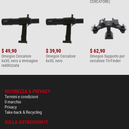
CERCATORE)
$ 49,90
$ 39,90
$ 62,90
Omegon Cercatore
Omegon Cercatore
Omegon Supporto per
6x30, nero a immagine
6x30, nero
cercatore Tri-Finder
raddrizzata
SICUREZZA & PRIVACY
Termini e condizioni
Il marchio
Privacy
Take-back & Recycling
SULLA ASTROSHOP.IT