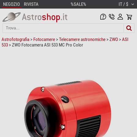
NEGOZIO
RIVISTA
%SALE%
IT / $
Astrofotografia
>
Fotocamere
>
Telecamere astronomiche
>
ZWO
>
ASI
533
> ZWO Fotocamera ASI 533 MC Pro Color