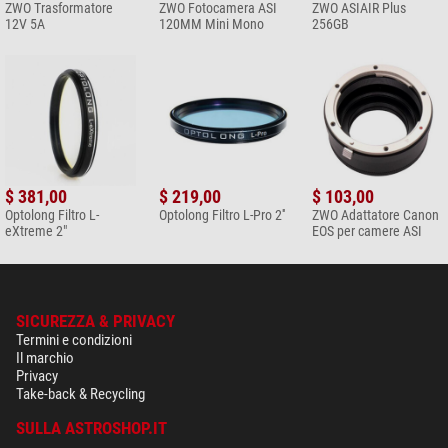
ZWO Trasformatore
ZWO Fotocamera ASI
ZWO ASIAIR Plus
*
Tutti i prezzi includono IVA e costi di spedizione.
12V 5A
120MM Mini Mono
256GB
$ 381,00
$ 219,00
$ 103,00
Optolong Filtro L-
Optolong Filtro L-Pro 2''
ZWO Adattatore Canon
eXtreme 2"
EOS per camere ASI
SICUREZZA & PRIVACY
Termini e condizioni
Il marchio
Privacy
Take-back & Recycling
SULLA ASTROSHOP.IT