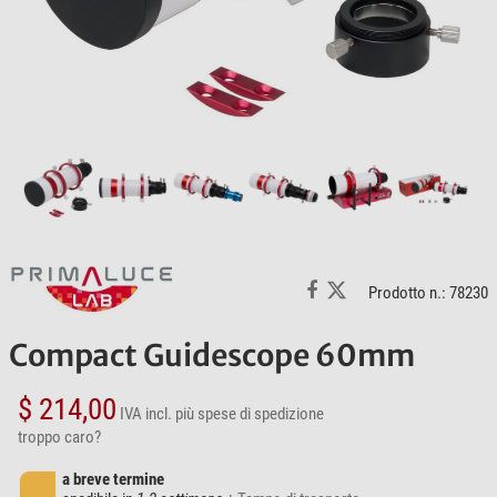
Prodotto n.: 78230
Compact Guidescope 60mm
$ 214,00
IVA incl.
più spese di spedizione
troppo caro?
a breve termine