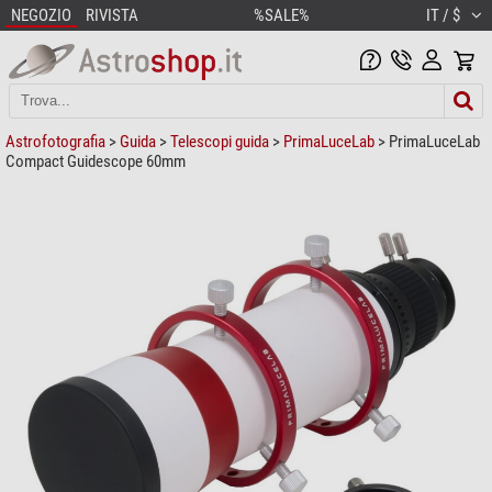
NEGOZIO
RIVISTA
%SALE%
IT / $
Astrofotografia
>
Guida
>
Telescopi guida
>
PrimaLuceLab
> PrimaLuceLab
Compact Guidescope 60mm