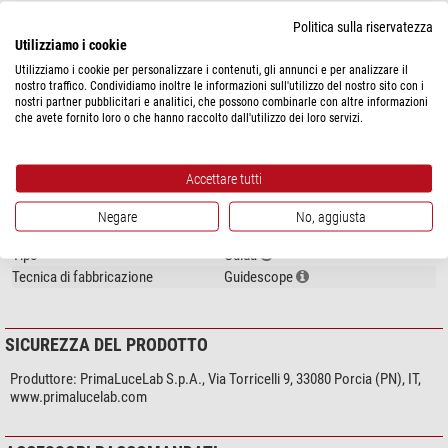
Regolazione micrometrica
si
Politica sulla riservatezza
Morsetto ad anello
si
Utilizziamo i cookie
Utilizziamo i cookie per personalizzare i contenuti, gli annunci e per analizzare il
Equipaggiamento
nostro traffico. Condividiamo inoltre le informazioni sull'utilizzo del nostro sito con i
Slitta a coda di rondine
no
nostri partner pubblicitari e analitici, che possono combinarle con altre informazioni
che avete fornito loro o che hanno raccolto dall'utilizzo dei loro servizi.
Anelli di fissaggio
si
Contenuto particolare
Prolunga
Accettare tutti
Generale
Peso (g)
650
Negare
No, aggiusta
Materiale esterno
Alluminio
Tipo
Guida
Tecnica di fabbricazione
Guidescope
SICUREZZA DEL PRODOTTO
Produttore:
PrimaLuceLab S.p.A., Via Torricelli 9, 33080 Porcia (PN), IT,
www.primalucelab.com