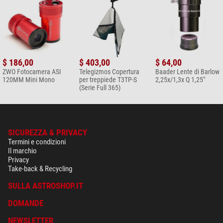
$ 186,00
$ 403,00
$ 64,00
ZWO Fotocamera ASI
Telegizmos Copertura
Baader Lente di Barlow
120MM Mini Mono
per treppiede T3TP-S
2,25x/1,3x Q 1,25"
(Serie Full 365)
SICUREZZA & PRIVACY
Termini e condizioni
Il marchio
Privacy
Take-back & Recycling
SULLA ASTROSHOP.IT
DOMANDE
NEWSLETTER