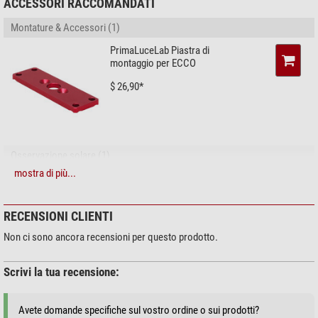
ACCESSORI RACCOMANDATI
Montature & Accessori (1)
PrimaLuceLab Piastra di
montaggio per ECCO
$ 26,90*
Osservazione solare (1)
mostra di più...
Omegon Filtri solari Helievo 72
(64-88 mm)
$ 54,90*
RECENSIONI CLIENTI
Non ci sono ancora recensioni per questo prodotto.
Scrivi la tua recensione:
*
Tutti i prezzi includono IVA e costi di spedizione.
Avete domande specifiche sul vostro ordine o sui prodotti?