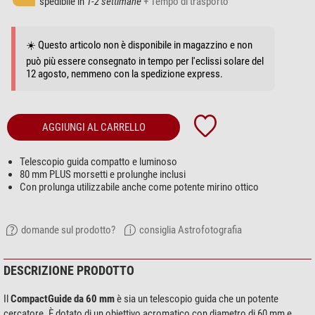
spedibile in
1-2 settimane
+ Tempo di trasporto
☀️ Questo articolo non è disponibile in magazzino e non
può più essere consegnato in tempo per l'eclissi solare del
12 agosto, nemmeno con la spedizione express.
AGGIUNGI AL CARRELLO
Telescopio guida compatto e luminoso
80 mm PLUS morsetti e prolunghe inclusi
Con prolunga utilizzabile anche come potente mirino ottico
domande sul prodotto?
consiglia Astrofotografia
DESCRIZIONE PRODOTTO
Il
CompactGuide da 60 mm
è sia un telescopio guida che un potente
cercatore. È dotato di un obiettivo acromatico con diametro di 60 mm e