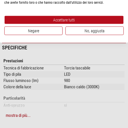
Raggio di illuminazione fino a 102 m
che avete fornito loro o che hanno raccolto dall'utilizzo dei loro servizi.
Fino a 60 giorni di autonomia con una carica della batteria
La batteria 18350 agli ioni di litio e il cavo di ricarica magnetico sono
inclusi nella fornitura.
Accettare tutti
Incluso nella fornitura:
mostra di più...
Negare
No, aggiusta
- Clip di fissaggio
SPECIFICHE
- 2x anelli di tenuta di ricambio
- Batteria agli ioni di litio
Prestazioni
Tecnica di fabbricazione
Torcia tascabile
- Caricatore magnetico
Tipo di pila
LED
Flusso luminoso (lm)
980
- Attacco per la fronte
Colore della luce
Bianco caldo (3000K)
- Attacco per la mano
Particolarità
- Supporto di plastica
Anti-spruzzo
si
- Manuale di istruzioni
Resistente alle intemperie
si
mostra di più...
Impermeabile
si (fino a 10 m)