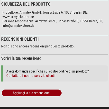
Utilizzo
SICUREZZA DEL PRODOTTO
Pesca con l'amo
si
Produttore:
Armytek GmbH, Jonasstraße 6, 10551 Berlin, DE,
Camping
si
www.armytekstore.de
Bilancio
si
Persona responsabile:
Armytek GmbH, Jonasstraße 6, 10551 Berlin, DE,
Caccia
no
info@armytekstore.de
Osservazione della natura
si
Viaggi
si
RECENSIONI CLIENTI
Escursionismo
si
Werkstatt
si
Non ci sono ancora recensioni per questo prodotto.
Generale
Scrivi la tua recensione:
Peso (g)
60
Lunghezza (cm)
8
Avete domande specifiche sul vostro ordine o sui prodotti?
Contattate il nostro servizio clienti!
Aggiungi la tua recensione.