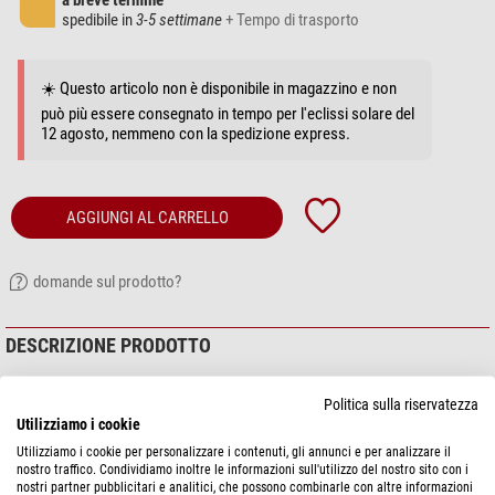
a breve termine
spedibile in
3-5 settimane
+ Tempo di trasporto
☀️ Questo articolo non è disponibile in magazzino e non
può più essere consegnato in tempo per l'eclissi solare del
12 agosto, nemmeno con la spedizione express.
AGGIUNGI AL CARRELLO
domande sul prodotto?
DESCRIZIONE PRODOTTO
Compatta e robusta: torcia a testa angolare multifunzionale e affidabile con
Politica sulla riservatezza
cavo di ricarica magnetico. Questa torcia è adatta a un'ampia varietà di usi:
Utilizziamo i cookie
Jogging, escursioni, lavori di riparazione, viaggi, sci, pesca e molto altro.
Utilizziamo i cookie per personalizzare i contenuti, gli annunci e per analizzare il
nostro traffico. Condividiamo inoltre le informazioni sull'utilizzo del nostro sito con i
Luminosità fino a 840 lumen OTF (luce calda)
nostri partner pubblicitari e analitici, che possono combinarle con altre informazioni