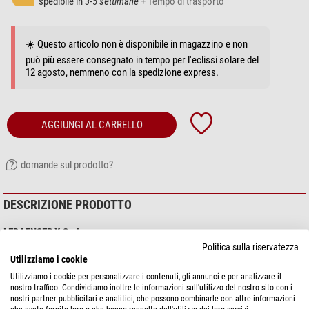
spedibile in
3-5 settimane
+ Tempo di trasporto
☀️ Questo articolo non è disponibile in magazzino e non
può più essere consegnato in tempo per l'eclissi solare del
12 agosto, nemmeno con la spedizione express.
AGGIUNGI AL CARRELLO
domande sul prodotto?
DESCRIZIONE PRODOTTO
LED LENSER X-Serie
Le torce della serie X sono destinate a chi è amico delle superprestazioni.
Politica sulla riservatezza
Utilizziamo i cookie
La potenza luminosa che si ottiene con i 7 chip è dimostrata in maniera
straordinaria dalla X21R.2 dotata di messa a fuoco regolabile. Con questa
Utilizziamo i cookie per personalizzare i contenuti, gli annunci e per analizzare il
nostro traffico. Condividiamo inoltre le informazioni sull'utilizzo del nostro sito con i
torcia, l'illuminazione di vaste aree e il raggiungimento di distanze di
nostri partner pubblicitari e analitici, che possono combinarle con altre informazioni
illuminazione impressionanti sono un gioco da ragazzi.