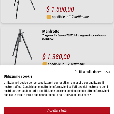
$ 1.500,00
spedibile in
1-2 settimane
Manfrotto
Treppiede Carbonio MT057C3-G 4 segmenti con colonna a
manovella
$ 1.380,00
spedibile in
1-2 settimane
Politica sulla riservatezza
Utilizziamo i cookie
Manfrotto
Utilizziamo i cookie per personalizzare i contenuti, gli annunci e per analizzare il
Treppiede Carbonio MT057C4-G 4 segmentig con colonna a
manovella
nostro traffico. Condividiamo inoltre le informazioni sull'utilizzo del nostro sito con i
nostri partner pubblicitari e analitici, che possono combinarle con altre informazioni
che avete fornito loro o che hanno raccolto dall'utilizzo dei loro servizi.
$ 1.500,00
Accettare tutti
spedibile in
1-2 settimane