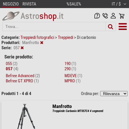
NEGOZIO
RIVISTA
%SALE%
IT / $
Categorie:
Treppiedi fotografici
>
Treppiedi
>
Di carbonio
Produttori:
Manfrotto
Serie:
057
Serie prodotto:
055
(2)
190
(1)
057
(4)
290
(1)
Befree Advanced
(2)
MDEVE
(1)
Befree GT XPRO
(1)
MPRO
(1)
Prodotti 1 - 4 di 4
Ordina per:
Manfrotto
Treppiede Carbonio MT057C4 4 segmenti