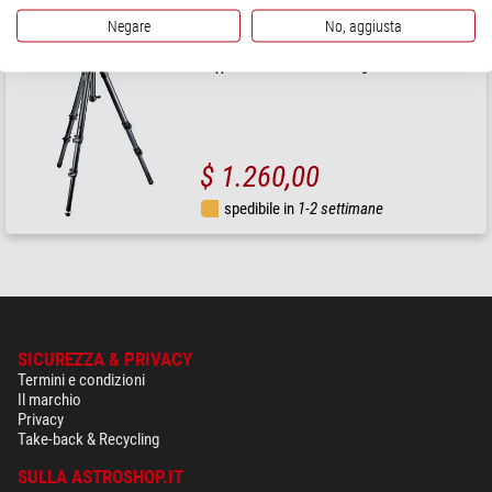
Negare
No, aggiusta
Manfrotto
Treppiede Carbonio MT057C3 3 segmenti
$ 1.260,00
spedibile in
1-2 settimane
SICUREZZA & PRIVACY
Termini e condizioni
Il marchio
Privacy
Take-back & Recycling
SULLA ASTROSHOP.IT