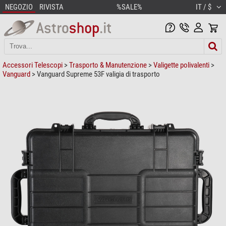
NEGOZIO
RIVISTA
%SALE%
IT / $
Accessori Telescopi
>
Trasporto & Manutenzione
>
Valigette polivalenti
>
Vanguard
> Vanguard Supreme 53F valigia di trasporto