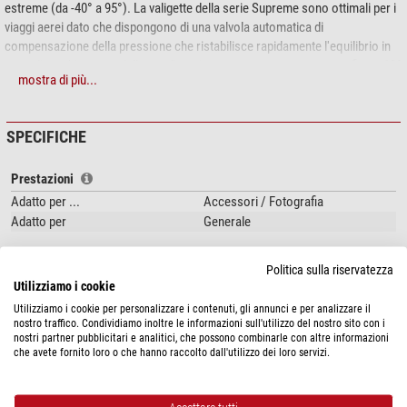
estreme (da -40° a 95°). La valigette della serie Supreme sono ottimali per i
viaggi aerei dato che dispongono di una valvola automatica di
compensazione della pressione che ristabilisce rapidamente l'equilibrio in
caso di cambiamento delle condizioni, e reggono un peso esterno fino a 120
mostra di più...
kg. Piedini in gomma antiscivolo e una maniglia resistente possono
sopportare le condizioni più avverse. Un solido sistema di chiusura rende la
valigetta estremamente sicura, con cerniere rinforzate in acciaio e
SPECIFICHE
possibilità di aggiungere anche dei lucchetti. La valigetta fotografica
Supreme 53F dispone di uno spesso rivestimento in materiale espanso a
Prestazioni
moduli esagonali che permettono di trovare le forme ideali per proteggere
l'attrezzatura. Questa valigetta con rotelle e manico prolungabile renderà un
Adatto per ...
Accessori / Fotografia
piacere il viaggio con la vostra attrezzatura.
Adatto per
Generale
impermeabile all'acqua ed ermetiche (fino a 5 metri di profondità)
Particolarità
Politica sulla riservatezza
Due ripiani
Resistente alla pressione dell'acqua
si (fino a 5 metri)
Utilizziamo i cookie
Solido rivestimento in materiale espanso a moduli esagonali adattabili
anti-polvere
si
Cerniere rinforzate in acciaio
Utilizziamo i cookie per personalizzare i contenuti, gli annunci e per analizzare il
nostro traffico. Condividiamo inoltre le informazioni sull'utilizzo del nostro sito con i
Rotelle e manico prolungabile
Generale
nostri partner pubblicitari e analitici, che possono combinarle con altre informazioni
che avete fornito loro o che hanno raccolto dall'utilizzo dei loro servizi.
Questi nuovi modelli delle serie Supreme rappresentano un'eccezionale
Materiale esterno
Materiale sintetico
innovazione nel mercato delle borse e delle valigette. Queste valigette di
Materiale interno
Espanso
nuova generazione sono impermeabili e resistono alla pressione fino ad
Espanso (mm)
vorgeformt (compreso nella