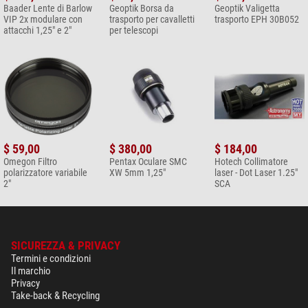
Baader Lente di Barlow
Geoptik Borsa da
Geoptik Valigetta
VIP 2x modulare con
trasporto per cavalletti
trasporto EPH 30B052
attacchi 1,25" e 2"
per telescopi
$ 59,00
$ 380,00
$ 184,00
Omegon Filtro
Pentax Oculare SMC
Hotech Collimatore
polarizzatore variabile
XW 5mm 1,25"
laser - Dot Laser 1.25"
2"
SCA
SICUREZZA & PRIVACY
Termini e condizioni
Il marchio
Privacy
Take-back & Recycling