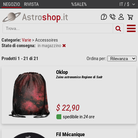
NEGOZIO
RIVISTA
%SALE%
IT / $
Categorie:
Varie
>
Accessoires
Stato di consegna:
in magazzino
Prodotti 1 - 21 di 21
Ordina per:
Oklop
Zaino astronomico Regione di Sadr
$ 22,90
spedibile in
24 ore
Fil Mécanique