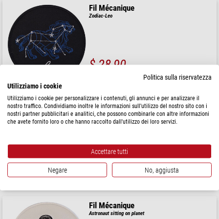
Fil Mécanique
Zodiac-Leo
$ 28,90
Politica sulla riservatezza
spedibile in
24 ore
Utilizziamo i cookie
Utilizziamo i cookie per personalizzare i contenuti, gli annunci e per analizzare il
Fil Mécanique
nostro traffico. Condividiamo inoltre le informazioni sull'utilizzo del nostro sito con i
nostri partner pubblicitari e analitici, che possono combinarle con altre informazioni
Zodiac-Cancer
che avete fornito loro o che hanno raccolto dall'utilizzo dei loro servizi.
Accettare tutti
$ 28,90
Negare
No, aggiusta
spedibile in
24 ore
Fil Mécanique
Astronaut sitting on planet