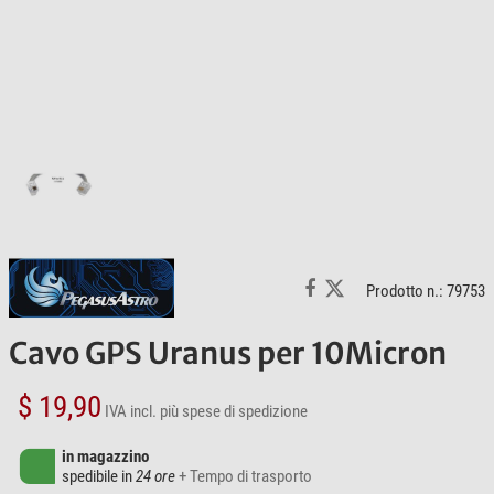
Prodotto n.: 79753
Cavo GPS Uranus per 10Micron
$ 19,90
IVA incl.
più spese di spedizione
in magazzino
spedibile in
24 ore
+ Tempo di trasporto