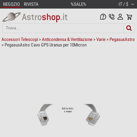
NEGOZIO
RIVISTA
%SALE%
IT / $
Accessori Telescopi
>
Anticondensa & Ventilazione
>
Varie
>
PegasusAstro
> PegasusAstro Cavo GPS Uranus per 10Micron