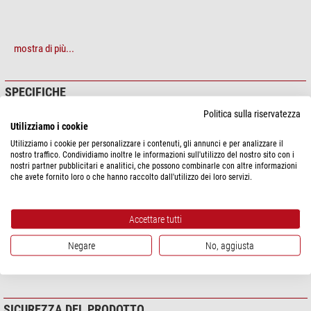
mostra di più...
SPECIFICHE
Politica sulla riservatezza
Prestazioni
Utilizziamo i cookie
Adatto per montature
10Micron
Utilizziamo i cookie per personalizzare i contenuti, gli annunci e per analizzare il
nostro traffico. Condividiamo inoltre le informazioni sull'utilizzo del nostro sito con i
Adatto per ...
Uranus Meteo Sensor
nostri partner pubblicitari e analitici, che possono combinarle con altre informazioni
che avete fornito loro o che hanno raccolto dall'utilizzo dei loro servizi.
Particolarità
GPS
si
Accettare tutti
Generale
Negare
No, aggiusta
Tipo
Cavo
Lunghezza (cm)
100
SICUREZZA DEL PRODOTTO